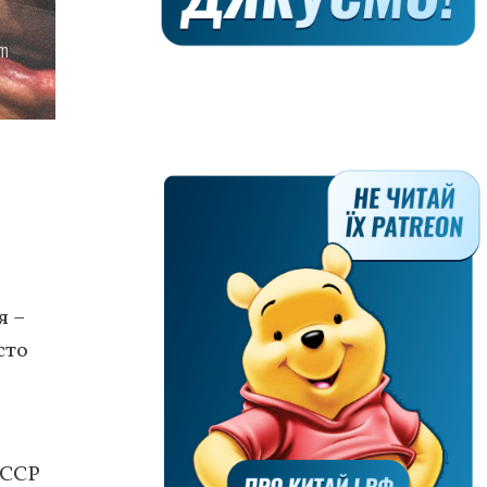
я –
сто
СССР