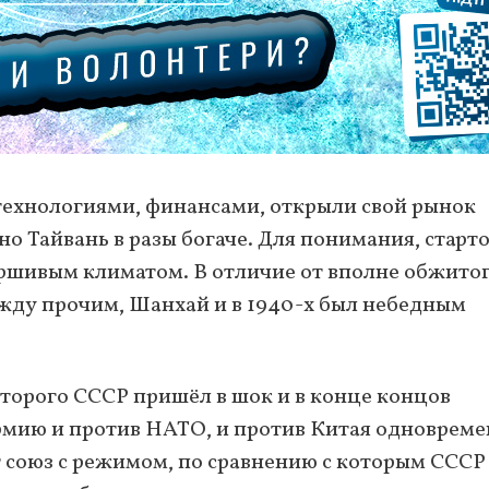
технологиями, финансами, открыли свой рынок
но Тайвань в разы богаче. Для понимания, старт
аршивым климатом. В отличие от вполне обжитог
жду прочим, Шанхай и в 1940-х был небедным
оторого СССР пришёл в шок и в конце концов
армию и против НАТО, и против Китая одноврем
союз с режимом, по сравнению с которым СССР