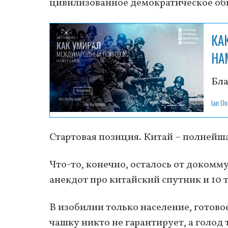
цивилизованное демократическое обще
КА
НА
Бла
Ian On
Стартовая позиция. Китай – полнейша
Что-то, конечно, осталось от докомм
анекдот про китайский спутник и 10 
В изобилии только население, готовое
чашку никто не гарантирует, а голод