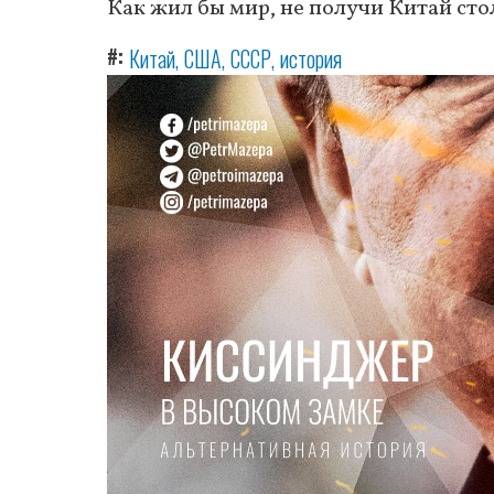
Как жил бы мир, не получи Китай сто
#
Китай
США
СССР
история