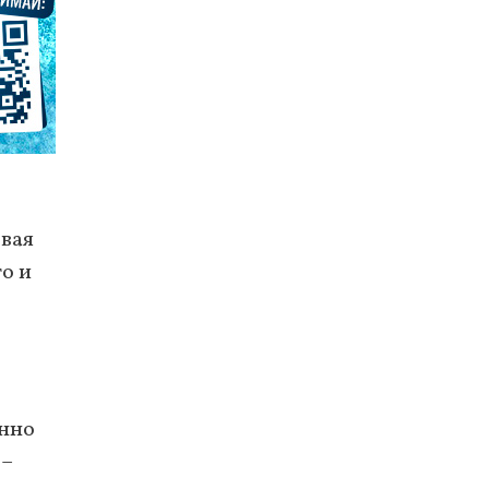
овая
о и
енно
 –