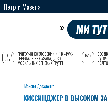
Петр и Мазепа
Перейти
к
основному
содержанию
ГРИГОРИЙ КОЗЛОВСКИЙ И ФК «РУХ»
СВОДК
09:08
17:45
ПЕРЕДАЛИ ВВК «ЗАПАД» 30
СУТОЧ
28.10
30.07
МОБИЛЬНЫХ ОГНЕВЫХ ГРУПП
ПОЛТО
Максим Дрозденко
КИССИНДЖЕР В ВЫСОКОМ ЗА