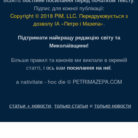
Підпис для кожної публікації:
Copyright © 2018 PiM, LLC. Передруковується з
дозволу ІА «Петро і Мазепа»
.
Підтримати найкращу редакцію світу та
Миколаївщини!
Більше правил та канонів ми виклали в окремій
статті,
і ось вам
.
посилання на неї
a nativitate - hoc die © PETRIMAZEPA.COM
статьи + новости
,
только статьи
и
только новости