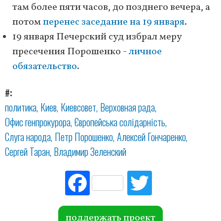
там более пяти часов, до позднего вечера, а
потом
перенес заседание на 19 января
.
19 января Печерский суд избрал меру
пресечения Порошенко -
личное
обязательство
.
#
политика
Киев
Киевсовет
Верховная рада
Офис генпрокурора
Європейська солідарність
Слуга народа
Петр Порошенко
Алексей Гончаренко
Сергей Таран
Владимир Зеленский
Fac
Tw
ebo
itte
ok
r
поддержать проект