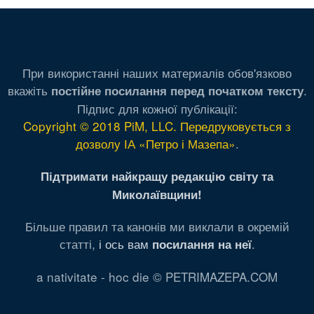
При використанні наших материалів обов'язково
вкажіть
.
постійне посилання перед початком тексту
Підпис для кожної публікації:
Copyright © 2018 PiM, LLC. Передруковується з
дозволу ІА «Петро і Мазепа»
.
Підтримати найкращу редакцію світу та
Миколаївщини!
Більше правил та канонів ми виклали в окремій
статті,
і ось вам
.
посилання на неї
a nativitate - hoc die © PETRIMAZEPA.COM