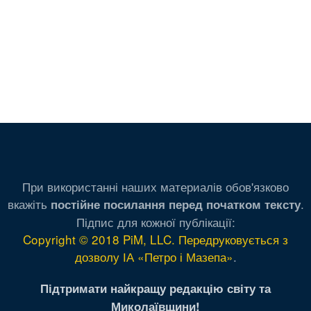
При використанні наших материалів обов'язково
вкажіть
.
постійне посилання перед початком тексту
Підпис для кожної публікації:
Copyright © 2018 PiM, LLC. Передруковується з
дозволу ІА «Петро і Мазепа»
.
Підтримати найкращу редакцію світу та
Миколаївщини!