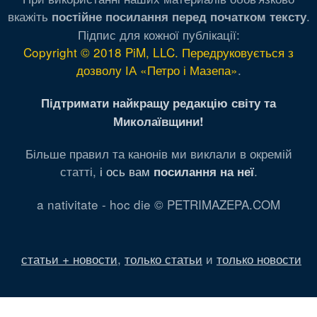
вкажіть
.
постійне посилання перед початком тексту
Підпис для кожної публікації:
Copyright © 2018 PiM, LLC. Передруковується з
дозволу ІА «Петро і Мазепа»
.
Підтримати найкращу редакцію світу та
Миколаївщини!
Більше правил та канонів ми виклали в окремій
статті,
і ось вам
.
посилання на неї
a nativitate - hoc die © PETRIMAZEPA.COM
статьи + новости
,
только статьи
и
только новости