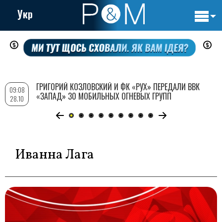
Укр
Основн
Перейти
навигац
к
основному
содержанию
ГРИГОРИЙ КОЗЛОВСКИЙ И ФК «РУХ» ПЕРЕДАЛИ ВВК
09:08
«ЗАПАД» 30 МОБИЛЬНЫХ ОГНЕВЫХ ГРУПП
28.10
Иванна Лага