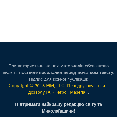
При використанні наших материалів обов'язково
вкажіть
.
постійне посилання перед початком тексту
Підпис для кожної публікації:
Copyright © 2018 PiM, LLC. Передруковується з
дозволу ІА «Петро і Мазепа»
.
Підтримати найкращу редакцію світу та
Миколаївщини!