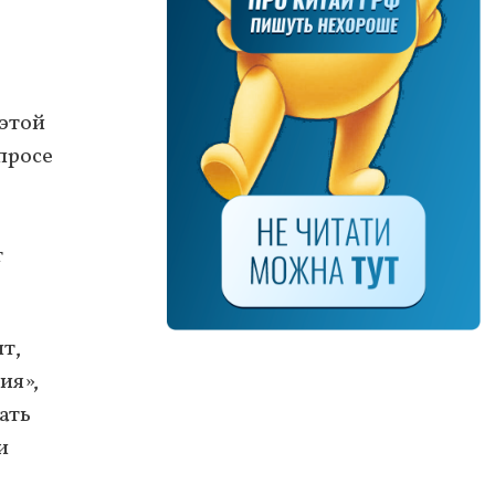
 этой
просе
т
т,
ия»,
ать
и