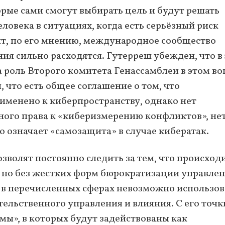
рые сами смогут выбирать цель и будут решать
ловека в ситуациях, когда есть серьёзный риск
нт, по его мнению, международное сообщество
ния сильно расходятся. Гутерреш убежден, что в
 роль Второго комитета Генассамблеи в этом во
что есть общее соглашение о том, что
менено к киберпространству, однако нет
ого права к «киберизмерению конфликтов», не
то означает «самозащита» в случае кибератак.
зволят постоянно следить за тем, что происходи
, но без жестких форм бюрократизации управлен
о в перечисленных сферах невозможно использов
льственного управления и влияния. С его точк
ы», в которых будут задействованы как