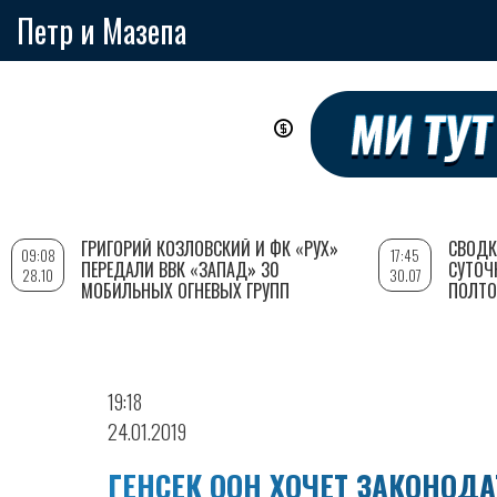
Петр и Мазепа
Перейти
к
основному
содержанию
ГРИГОРИЙ КОЗЛОВСКИЙ И ФК «РУХ»
СВОДК
09:08
17:45
ПЕРЕДАЛИ ВВК «ЗАПАД» 30
СУТОЧ
28.10
30.07
МОБИЛЬНЫХ ОГНЕВЫХ ГРУПП
ПОЛТО
19:18
24.01.2019
ГЕНСЕК ООН ХОЧЕТ ЗАКОНОД