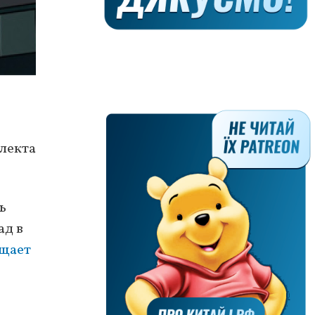
лекта
ь
ад в
щает