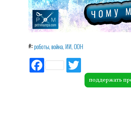
#
роботы
война
ИИ
ООН
Fac
Tw
ebo
itte
ok
r
поддержать пр