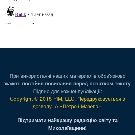
При використанні наших материалів обов'язково
вкажіть
.
постійне посилання перед початком тексту
Підпис для кожної публікації:
Copyright © 2018 PiM, LLC. Передруковується з
дозволу ІА «Петро і Мазепа»
.
Підтримати найкращу редакцію світу та
Миколаївщини!