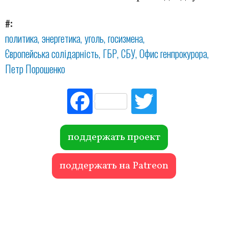
#
политика
энергетика
уголь
госизмена
Європейська солідарність
ГБР
СБУ
Офис генпрокурора
Петр Порошенко
Fac
Tw
ebo
itte
ok
r
поддержать проект
поддержать на Patreon