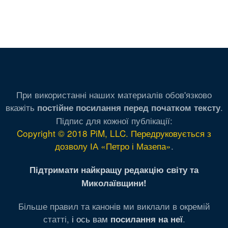
При використанні наших материалів обов'язково
вкажіть
.
постійне посилання перед початком тексту
Підпис для кожної публікації:
Copyright © 2018 PiM, LLC. Передруковується з
дозволу ІА «Петро і Мазепа»
.
Підтримати найкращу редакцію світу та
Миколаївщини!
Більше правил та канонів ми виклали в окремій
статті,
і ось вам
.
посилання на неї