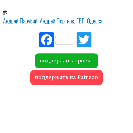
#
Андрей Парубий
Андрей Портнов
ГБР
Одесса
Fac
Tw
ebo
itte
ok
r
поддержать проект
поддержать на Patreon