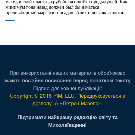
При використанні наших материалів обов'язково
вкажіть
.
постійне посилання перед початком тексту
Підпис для кожної публікації:
Copyright © 2018 PiM, LLC. Передруковується з
дозволу ІА «Петро і Мазепа»
.
Підтримати найкращу редакцію світу та
Миколаївщини!