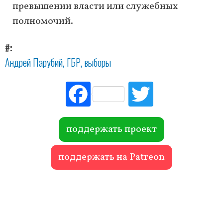
превышении власти или служебных
полномочий.
#
Андрей Парубий
ГБР
выборы
Fac
Tw
ebo
itte
ok
r
поддержать проект
поддержать на Patreon