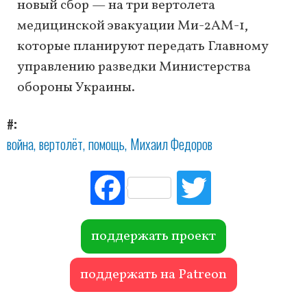
новый сбор — на три вертолета
медицинской эвакуации Ми-2АМ-1,
которые планируют передать Главному
управлению разведки Министерства
обороны Украины.
#
война
вертолёт
помощь
Михаил Федоров
Fac
Tw
ebo
itte
ok
r
поддержать проект
поддержать на Patreon