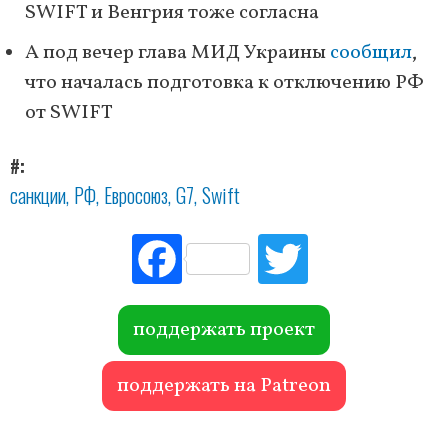
SWIFT и Венгрия тоже согласна
А под вечер глава МИД Украины
сообщил
,
что началась подготовка к отключению РФ
от SWIFT
#
санкции
РФ
Евросоюз
G7
Swift
Fac
Tw
ebo
itte
ok
r
поддержать проект
поддержать на Patreon