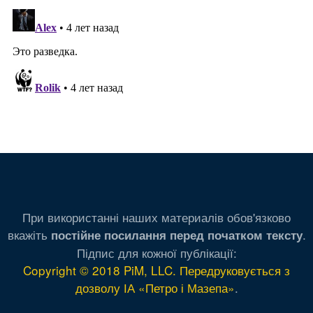
При використанні наших материалів обов'язково
вкажіть
.
постійне посилання перед початком тексту
Підпис для кожної публікації:
Copyright © 2018 PiM, LLC. Передруковується з
дозволу ІА «Петро і Мазепа»
.