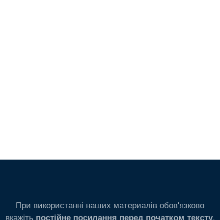
При використанні наших материалів обов'язково
вкажіть
.
постійне посилання перед початком тексту