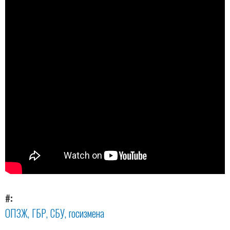
#
ОПЗЖ
ГБР
СБУ
госизмена