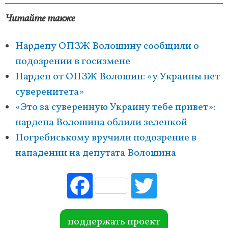
Читайте также
Нардепу ОПЗЖ Волошину сообщили о
подозрении в госизмене
Нардеп от ОПЗЖ Волошин: «у Украины нет
суверенитета»
«Это за суверенную Украину тебе привет»:
нардепа Волошина облили зеленкой
Погребиському вручили подозрение в
нападении на депутата Волошина
Fac
Tw
ebo
itte
ok
r
поддержать проект