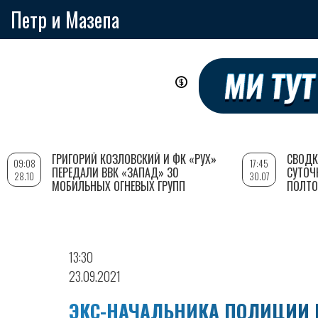
Петр и Мазепа
Перейти
к
основному
содержанию
ГРИГОРИЙ КОЗЛОВСКИЙ И ФК «РУХ»
СВОДК
09:08
17:45
ПЕРЕДАЛИ ВВК «ЗАПАД» 30
СУТОЧ
28.10
30.07
МОБИЛЬНЫХ ОГНЕВЫХ ГРУПП
ПОЛТО
13:30
23.09.2021
ЭКС-НАЧАЛЬНИКА ПОЛИЦИИ 