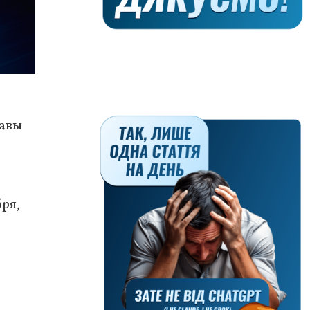
лавы
бря,