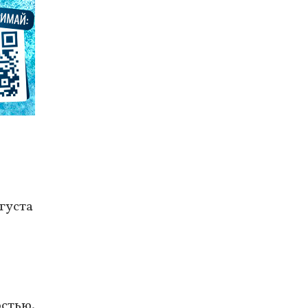
густа
стью.