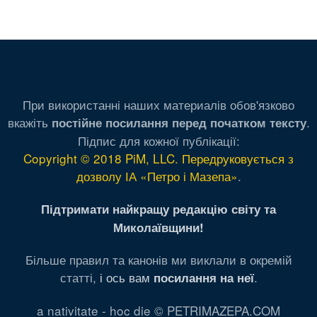
При використанні наших материалів обов'язково
вкажіть
.
постійне посилання перед початком тексту
Підпис для кожної публікації:
Copyright © 2018 PiM, LLC. Передруковується з
дозволу ІА «Петро і Мазепа»
.
Підтримати найкращу редакцію світу та
Миколаївщини!
Більше правил та канонів ми виклали в окремій
статті,
і ось вам
.
посилання на неї
a nativitate - hoc die © PETRIMAZEPA.COM