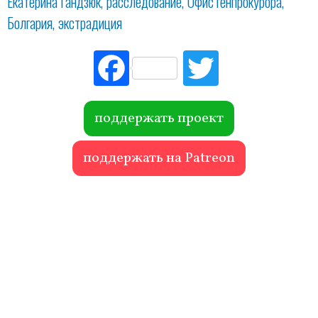
Екатерина Гандзюк
расследование
Офис генпрокурора
Болгария
экстрадиция
Fac
Tw
ebo
itte
ok
r
поддержать проект
поддержать на Patreon