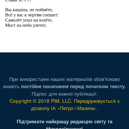
При використанні наших материалів обов'язково
вкажіть
.
постійне посилання перед початком тексту
Підпис для кожної публікації:
Copyright © 2018 PiM, LLC. Передруковується з
дозволу ІА «Петро і Мазепа»
.
Підтримати найкращу редакцію світу та
Миколаївщини!