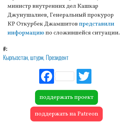
министр внутренних дел Кашкар
Джунушалиев, Генеральный прокурор
КР Откурбек Джамшитов
представили
информацию
по сложившейся ситуации.
#
Кыргызстан
штурм
Президент
Fac
Tw
ebo
itte
ok
r
поддержать проект
поддержать на Patreon