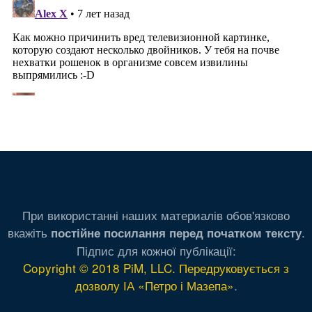
При використанні наших материалів обов'язково
вкажіть
.
постійне посилання перед початком тексту
Підпис для кожної публікації:
Copyright © 2018 PiM, LLC. Передруковується з
дозволу ІА «Петро і Мазепа»
.