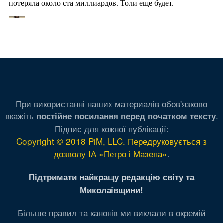
При використанні наших материалів обов'язково
вкажіть
.
постійне посилання перед початком тексту
Підпис для кожної публікації:
Copyright © 2018 PiM, LLC. Передруковується з
дозволу ІА «Петро і Мазепа»
.
Підтримати найкращу редакцію світу та
Миколаївщини!
Більше правил та канонів ми виклали в окремій