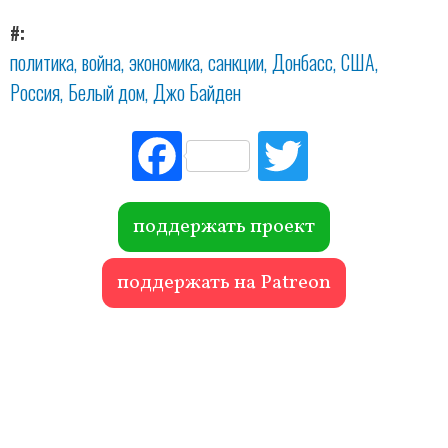
#
политика
война
экономика
санкции
Донбасс
США
Россия
Белый дом
Джо Байден
Fac
Tw
ebo
itte
ok
r
поддержать проект
поддержать на Patreon