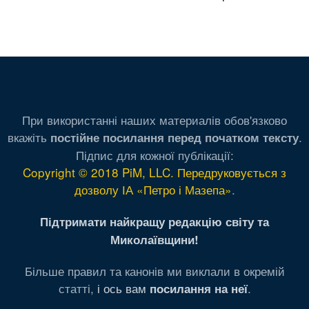
При використанні наших материалів обов'язково
вкажіть
.
постійне посилання перед початком тексту
Підпис для кожної публікації:
Copyright © 2018 PiM, LLC. Передруковується з
дозволу ІА «Петро і Мазепа»
.
Підтримати найкращу редакцію світу та
Миколаївщини!
Більше правил та канонів ми виклали в окремій
статті,
і ось вам
.
посилання на неї