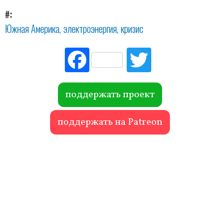
#
Южная Америка
электроэнергия
кризис
Fac
Tw
ebo
itte
ok
r
поддержать проект
поддержать на Patreon