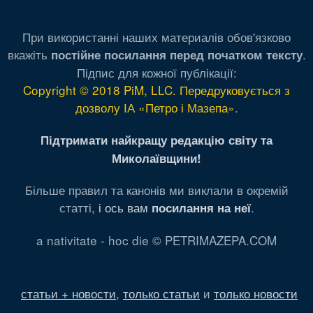
При використанні наших материалів обов'язково
вкажіть
.
постійне посилання перед початком тексту
Підпис для кожної публікації:
Copyright © 2018 PiM, LLC. Передруковується з
дозволу ІА «Петро і Мазепа»
.
Підтримати найкращу редакцію світу та
Миколаївщини!
Більше правил та канонів ми виклали в окремій
статті,
і ось вам
.
посилання на неї
a nativitate - hoc die © PETRIMAZEPA.COM
статьи + новости
,
только статьи
и
только новости