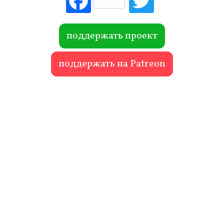
ebo
itte
ok
r
поддержать проект
поддержать на Patreon