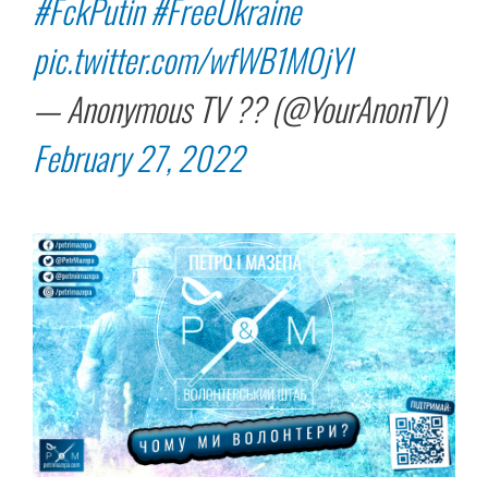
#FckPutin
#FreeUkraine
pic.twitter.com/wfWB1M0jYI
— Anonymous TV ?? (@YourAnonTV)
February 27, 2022