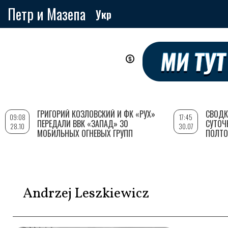
Петр и Мазепа
Укр
Перейти
к
основному
содержанию
ГРИГОРИЙ КОЗЛОВСКИЙ И ФК «РУХ»
СВОДК
09:08
17:45
ПЕРЕДАЛИ ВВК «ЗАПАД» 30
СУТОЧ
28.10
30.07
МОБИЛЬНЫХ ОГНЕВЫХ ГРУПП
ПОЛТО
Andrzej Leszkiewicz