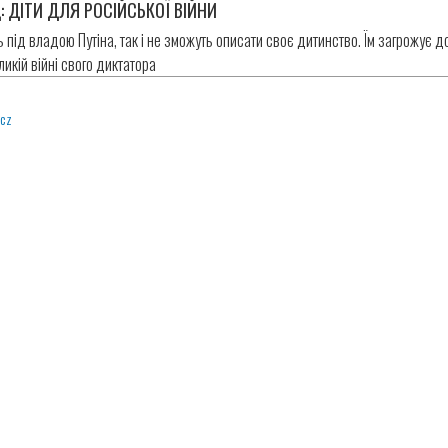
: ДІТИ ДЛЯ РОСІЙСЬКОЇ ВІЙНИ
ь під владою Путіна, так і не зможуть описати своє дитинство. Їм загрожує 
ликій війні свого диктатора
icz