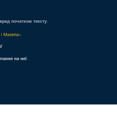
.
еред початком тексту
 і Мазепа»
.
!
.
лання на неї