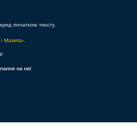
.
еред початком тексту
 і Мазепа»
.
!
.
лання на неї