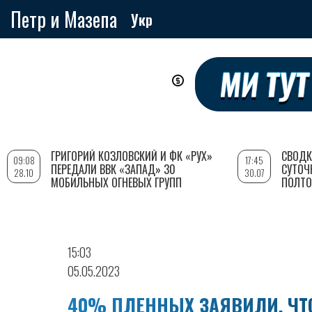
Петр и Мазепа
Укр
Перейти
к
основному
содержанию
ГРИГОРИЙ КОЗЛОВСКИЙ И ФК «РУХ»
СВОДК
09:08
17:45
ПЕРЕДАЛИ ВВК «ЗАПАД» 30
СУТОЧ
28.10
30.07
МОБИЛЬНЫХ ОГНЕВЫХ ГРУПП
ПОЛТО
15:03
05.05.2023
40% ПЛЕННЫХ ЗАЯВИЛИ, ЧТО