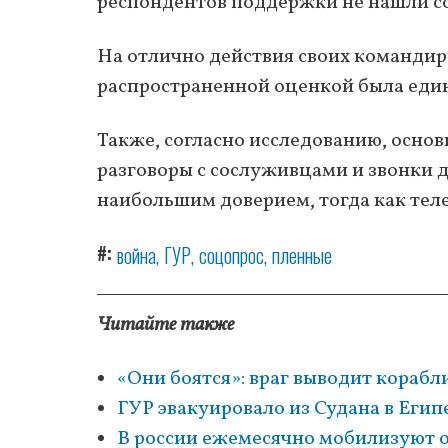
респондентов поддержки не нашли с
На отлично действия своих командиро
распространенной оценкой была еди
Также, согласно исследованию, осно
разговоры с сослуживцами и звонки
наибольшим доверием, тогда как тел
#
война
ГУР
соцопрос
пленные
Читайте также
«Они боятся»: враг выводит корабл
ГУР эвакуировало из Судана в Егип
В россии ежемесячно мобилизуют о