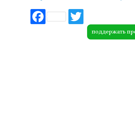
Fac
Tw
ebo
itte
ok
r
поддержать пр