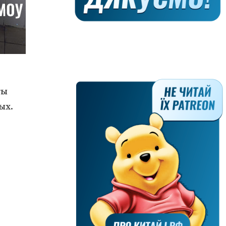
ты
ых.