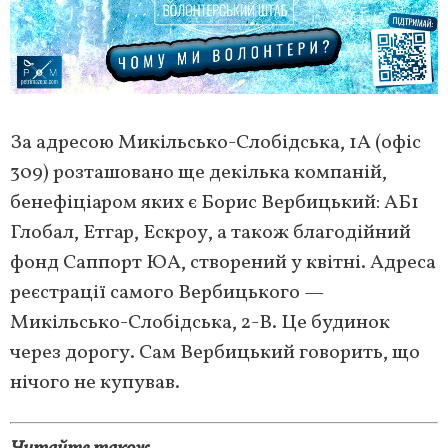
За адресою Микільсько-Слобідська, 1A (офіс
309) розташовано ще декілька компаній,
бенефіціаром яких є Борис Вербицький: АБ1
Глобал, Етгар, Ескроу, а також благодійний
фонд Саппорт ЮА, створений у квітні. Адреса
реєстрації самого Вербицького —
Микільсько-Слобідська, 2-В. Це будинок
через дорогу. Сам Вербицький говорить, що
нічого не купував.