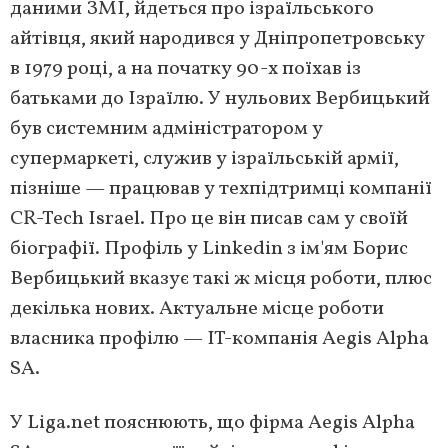
даними ЗМІ, йдеться про ізраїльського
айтівця, який народився у Дніпропетровську
в 1979 році, а на початку 90-х поїхав із
батьками до Ізраїлю. У нульових Вербицький
був системним адміністратором у
супермаркеті, служив у ізраїльській армії,
пізніше — працював у техпідтримці компанії
CR-Tech Israel. Про це він писав сам у своїй
біографії. Профіль у Linkedin з ім'ям Борис
Вербицький вказує такі ж місця роботи, плюс
декілька нових. Актуальне місце роботи
власника профілю — IT-компанія Aegis Alpha
SA.
У Liga.net пояснюють, що фірма Aegis Alpha