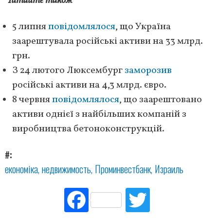
Читайте також
5 липня
повідомлялося
, що Україна
заарештувала російські активи на 33 млрд.
грн.
З 24 лютого Люксембург
заморозив
російські активи на 4,3 млрд. євро.
8 червня
повідомлялося
, що заарештовано
активи однієї з найбільших компаній з
виробництва бетоноконструкцій.
#
економіка
недвижимость
Проминвестбанк
Израиль
Fac
Tw
ebo
itte