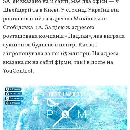
SA, як вказано на її сайті, має два офіси — у
Швейцарії та в Києві. У столиці України він
розташований за адресою Микільсько-
Слобідська, 1А. За цією ж адресою
розташована компанія «Надлан», яка виграла
аукціон за будівлю в центрі Києва і
запропонувала за неї 63 млн грн. Ця адреса
вказана як на сайті фірми, так і в досьє на
YouControl.