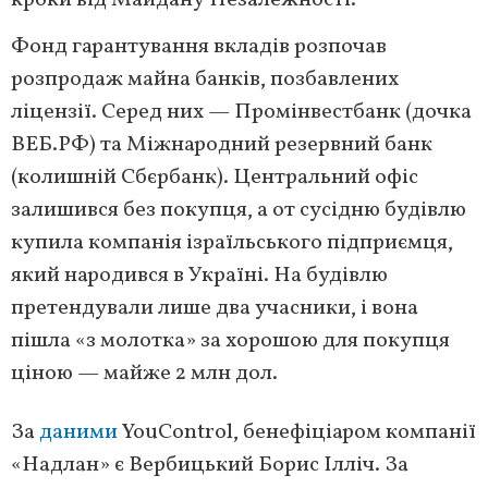
кроки від Майдану Незалежності.
Фонд гарантування вкладів розпочав
розпродаж майна банків, позбавлених
ліцензії. Серед них — Промінвестбанк (дочка
ВЕБ.РФ) та Міжнародний резервний банк
(колишній Сбєрбанк). Центральний офіс
залишився без покупця, а от сусідню будівлю
купила компанія ізраїльського підприємця,
який народився в Україні. На будівлю
претендували лише два учасники, і вона
пішла «з молотка» за хорошою для покупця
ціною — майже 2 млн дол.
За
даними
YouControl, бенефіціаром компанії
«Надлан» є Вербицький Борис Ілліч. За