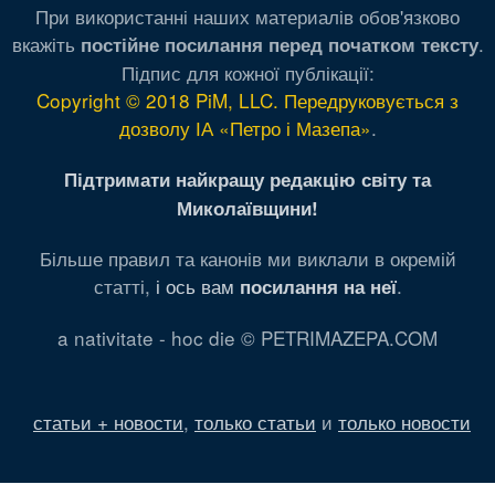
При використанні наших материалів обов'язково
вкажіть
.
постійне посилання перед початком тексту
Підпис для кожної публікації:
Copyright © 2018 PiM, LLC. Передруковується з
дозволу ІА «Петро і Мазепа»
.
Підтримати найкращу редакцію світу та
Миколаївщини!
Більше правил та канонів ми виклали в окремій
статті,
і ось вам
.
посилання на неї
a nativitate - hoc die © PETRIMAZEPA.COM
статьи + новости
,
только статьи
и
только новости