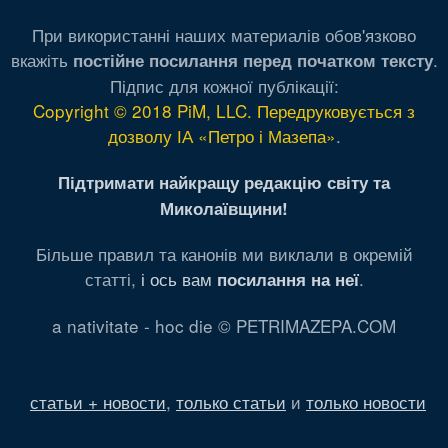
При використанні наших материалів обов'язково
вкажіть
.
постійне посилання перед початком тексту
Підпис для кожної публікації:
Copyright © 2018 PiM, LLC. Передруковується з
дозволу ІА «Петро і Мазепа»
.
Підтримати найкращу редакцію світу та
Миколаївщини!
Більше правил та канонів ми виклали в окремій
статті,
і ось вам
.
посилання на неї
a nativitate - hoc die © PETRIMAZEPA.COM
статьи + новости
,
только статьи
и
только новости