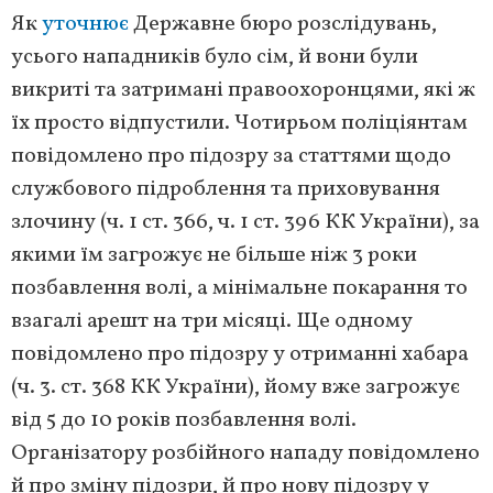
Як
уточнює
Державне бюро розслідувань,
усього нападників було сім, й вони були
викриті та затримані правоохоронцями, які ж
їх просто відпустили. Чотирьом поліціянтам
повідомлено про підозру за статтями щодо
службового підроблення та приховування
злочину (ч. 1 ст. 366, ч. 1 ст. 396 КК України), за
якими їм загрожує не більше ніж 3 роки
позбавлення волі, а мінімальне покарання то
взагалі арешт на три місяці. Ще одному
повідомлено про підозру у отриманні хабара
(ч. 3. ст. 368 КК України), йому вже загрожує
від 5 до 10 років позбавлення волі.
Організатору розбійного нападу повідомлено
й про зміну підозри, й про нову підозру у