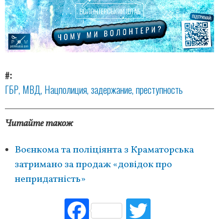
#
ГБР
МВД
Нацполиция
задержание
преступность
Читайте також
Воєнкома та поліціянта з Краматорська
затримано за продаж «довідок про
непридатність»
Fac
Tw