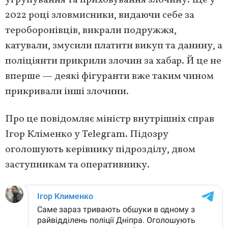
угрупування та приховування злочину. Ще у
2022 році зловмисники, видаючи себе за
тероборонівців, викрали подружжя,
катували, змусили платити викуп та данину, а
поліціянти прикрили злочин за хабар. Й це не
вперше — деякі фігуранти вже таким чином
прикривали інші злочини.
Про це повідомляє міністр внутрішніх справ
Ігор Кліменко у Telegram. Підозру
оголошують керівнику підрозділу, двом
заступникам та оперативнику.