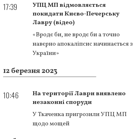
17:39
УПЦ МП відмовляється
покидати Києво-Печерську
Лавру (відео)
«Вродє би, не вродє би а точно
навєрно апокаліпсис начинається з
України»
12 березня 2023
10:46
На території Лаври виявлено
незаконні споруди
У Ткаченка пригрозили УПЦ МП
щодо мощей