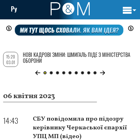
Ру
Основн
Перейти
навигац
до
основного
вмісту
НОВІ КАДРОВІ ЗМІНИ: ШМИГАЛЬ ПІДЕ З МІНІСТЕРСТВА
15:20
ОБОРОНИ
03.01
06 квітня 2023
14:43
СБУ повідомила про підозру
керівнику Черкаської єпархії
УПЦ МП (відео)