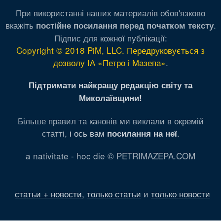
При використанні наших материалів обов'язково
вкажіть
.
постійне посилання перед початком тексту
Підпис для кожної публікації:
Copyright © 2018 PiM, LLC. Передруковується з
дозволу ІА «Петро і Мазепа»
.
Підтримати найкращу редакцію світу та
Миколаївщини!
Більше правил та канонів ми виклали в окремій
статті,
і ось вам
.
посилання на неї
a nativitate - hoc die © PETRIMAZEPA.COM
статьи + новости
,
только статьи
и
только новости