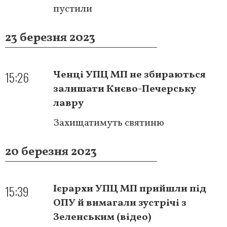
пустили
23 березня 2023
15:26
Ченці УПЦ МП не збираються
залишати Києво-Печерську
лавру
Захищатимуть святиню
20 березня 2023
15:39
Ієрархи УПЦ МП прийшли під
ОПУ й вимагали зустрічі з
Зеленським (відео)