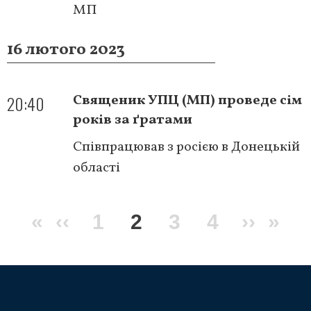
МП
16 лютого 2023
20:40
Священик УПЦ (МП) проведе сім
років за ґратами
Співпрацював з росією в Донецькій
області
Розбивка
Перша
«
Попередня
‹‹
Сторінка
1
Поточна
2
Сторінка
3
Сторінка
4
Насту
››
Ост
»
на
сторінки
сторінка
сторінка
сторінка
сторін
сто