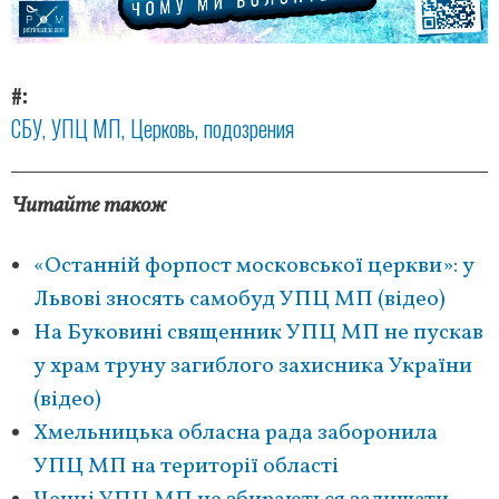
#
СБУ
УПЦ МП
Церковь
подозрения
Читайте також
«Останній форпост московської церкви»: у
Львові зносять самобуд УПЦ МП (відео)
На Буковині священник УПЦ МП не пускав
у храм труну загиблого захисника України
(відео)
Хмельницька обласна рада заборонила
УПЦ МП на території області