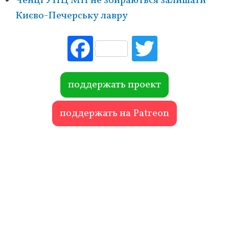
Ченці УПЦ МП не збираються залишати
Києво-Печерську лавру
Fac
Tw
ebo
itte
ok
r
поддержать проект
поддержать на Patreon