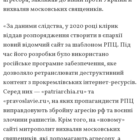
агресора, закликав до війни проти України й
вихваляв московських священиків.
«За даними слідства, у 2020 році клірик
віддав розпорядження створити в єпархії
новий відомчий сайт за шаблоном РПЦ. Під
час його розробки було використано
російське програмне забезпечення, яке
дозволяло ретранслювати деструктивний
контент з прокремлівських інтернет-ресурсів.
Серед них — «patriarchia.ru» та
«pravoslavie.ru», на яких пропагандисти РПЦ
виправдовують збройну агресію рф та воєнні
злочини рашистів. Крім того, на «новому»
сайті митрополит вихваляв московських
священиків, які допомагають агресору, а