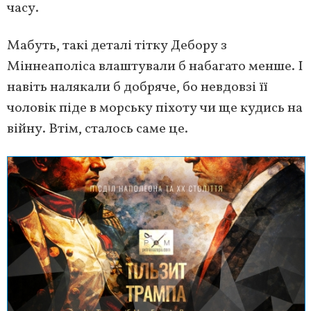
часу.
Мабуть, такі деталі тітку Дебору з
Міннеаполіса влаштували б набагато менше. І
навіть налякали б добряче, бо невдовзі її
чоловік піде в морську піхоту чи ще кудись на
війну. Втім, сталось саме це.