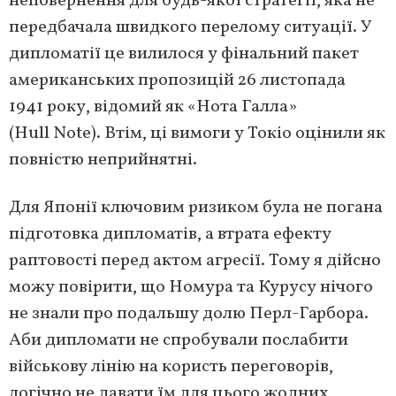
неповернення для будь-якої стратегії, яка не
передбачала швидкого перелому ситуації. У
дипломатії це вилилося у фінальний пакет
американських пропозицій 26 листопада
1941 року, відомий як «Нота Галла»
(Hull Note). Втім, ці вимоги у Токіо оцінили як
повністю неприйнятні.
Для Японії ключовим ризиком була не погана
підготовка дипломатів, а втрата ефекту
раптовості перед актом агресії. Тому я дійсно
можу повірити, що Номура та Курусу нічого
не знали про подальшу долю Перл-Гарбора.
Аби дипломати не спробували послабити
військову лінію на користь переговорів,
логічно не давати їм для цього жодних