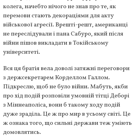
колега, начебто нічого не знав про те, як
перемови стають декораціями для акту
військової агресії. Врешті-решт, американці
не переслідували і пана Сабуро, який після
війни пішов викладати в Токійському
університеті.
Вся ця братія вела доволі затяжні переговори
з держсекретарем Корделлом Галлом.
Підкреслю, щоб не було війни. Мабуть, якби
про хід подій розповіли умовній тітці Деборі
з Міннеаполіса, вони б такому ходу подій
дуже зраділа. Це ж про мир в усьому світі. Це
ж ознака того, що сильні держави теж уміють
домовлятись.