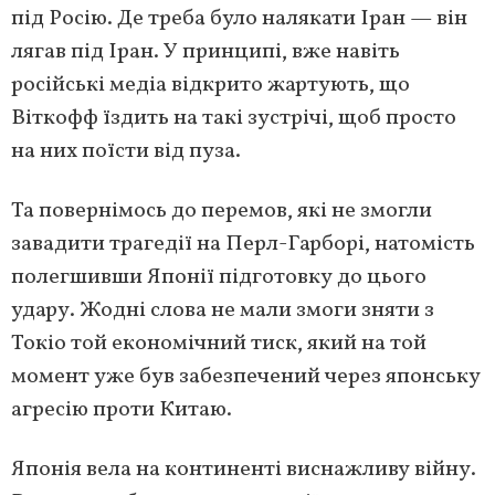
під Росію. Де треба було налякати Іран — він
лягав під Іран. У принципі, вже навіть
російські медіа відкрито жартують, що
Віткофф їздить на такі зустрічі, щоб просто
на них поїсти від пуза.
Та повернімось до перемов, які не змогли
завадити трагедії на Перл-Гарборі, натомість
полегшивши Японії підготовку до цього
удару. Жодні слова не мали змоги зняти з
Токіо той економічний тиск, який на той
момент уже був забезпечений через японську
агресію проти Китаю.
Японія вела на континенті виснажливу війну.