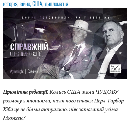
історія
війна
США
дипломатія
Примітка редакції.
Колись США мали ЧУДОВУ
розмову з японцями, після чого стався Перл-Гарбор.
Хіба це не більш актуально, ніж затяганий усіма
Мюнхен?