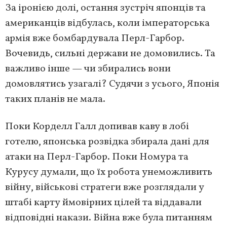
За іронією долі, остання зустріч японців та
американців відбулась, коли імператорська
армія вже бомбардувала Перл-Гарбор.
Вочевидь, сильні держави не домовились. Та
важливо інше — чи збирались вони
домовлятись узагалі? Судячи з усього, Японія
таких планів не мала.
Поки Корделл Галл допивав каву в лобі
готелю, японська розвідка збирала дані для
атаки на Перл-Гарбор. Поки Номура та
Курусу думали, що їх робота унеможливить
війну, військові стратеги вже розглядали у
штабі карту ймовірних цілей та віддавали
відповідні накази. Війна вже була питанням