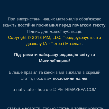
При використанні наших материалів обов'язково
вкажіть
.
постійне посилання перед початком тексту
Підпис для кожної публікації:
Copyright © 2018 PiM, LLC. Передруковується з
дозволу ІА «Петро і Мазепа»
.
Підтримати найкращу редакцію світу та
Миколаївщини!
Більше правил та канонів ми виклали в окремій
статті,
і ось вам
.
посилання на неї
a nativitate - hoc die © PETRIMAZEPA.COM
статьи + новости
,
только статьи
и
только новости