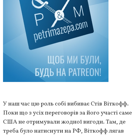
У наш час цю роль собі вибиває Стів Віткофф.
Поки що з усіх переговорів за його участі саме
США не отримували жодної вигоди. Там, де
треба було натиснути на РФ, Віткофф лягав