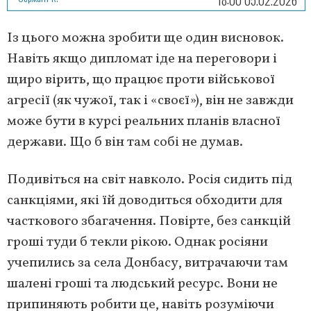
18:00 05.02.2026
Із цього можна зробити ще один висновок.
Навіть якщо дипломат іде на переговори і
щиро вірить, що працює проти військової
агресії (як чужої, так і «своєї»), він не завжди
може бути в курсі реальних планів власної
держави. Що б він там собі не думав.
Подивіться на світ навколо. Росія сидить під
санкціями, які їй доводиться обходити для
часткового збагачення. Повірте, без санкцій
гроші туди б текли рікою. Однак росіяни
учепились за села Донбасу, витрачаючи там
шалені гроші та людський ресурс. Вони не
припиняють робити це, навіть розуміючи