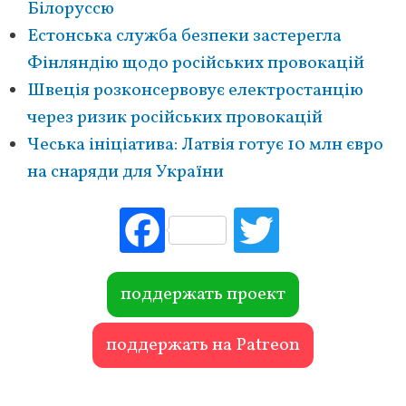
Білоруссю
Естонська служба безпеки застерегла
Фінляндію щодо російських провокацій
Швеція розконсервовує електростанцію
через ризик російських провокацій
Чеська ініціатива: Латвія готує 10 млн євро
на снаряди для України
Fac
Tw
ebo
itte
ok
r
поддержать проект
поддержать на Patreon