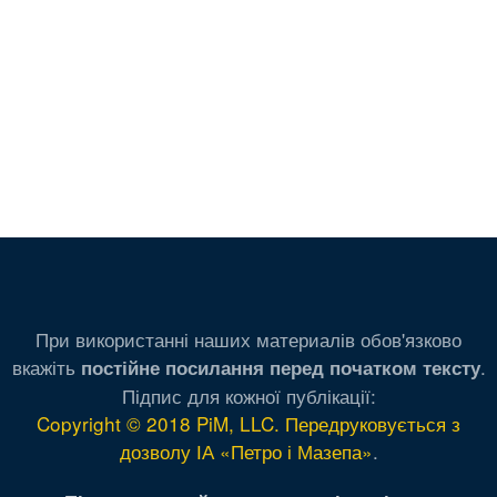
При використанні наших материалів обов'язково
вкажіть
.
постійне посилання перед початком тексту
Підпис для кожної публікації:
Copyright © 2018 PiM, LLC. Передруковується з
дозволу ІА «Петро і Мазепа»
.