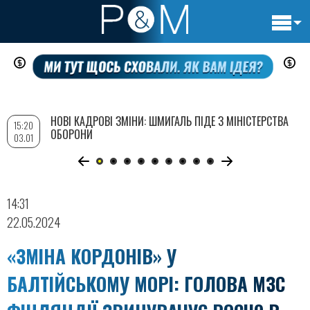
Основн
Перейти
навигац
до
основного
вмісту
НОВІ КАДРОВІ ЗМІНИ: ШМИГАЛЬ ПІДЕ З МІНІСТЕРСТВА
15:20
ОБОРОНИ
03.01
14:31
22.05.2024
«ЗМІНА КОРДОНІВ» У
БАЛТІЙСЬКОМУ МОРІ: ГОЛОВА МЗС