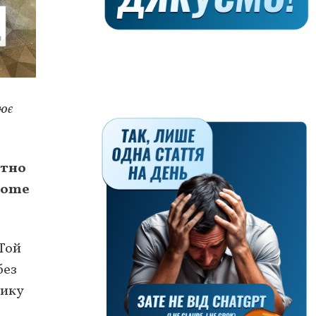
цює
ютно
some
Той
без
тику