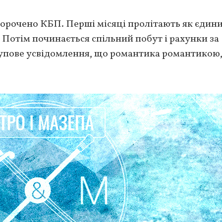
скорочено КБП. Перші місяці пролітають як єдин
е. Потім починається спільний побут і рахунки за
упове усвідомлення, що романтика романтикою,