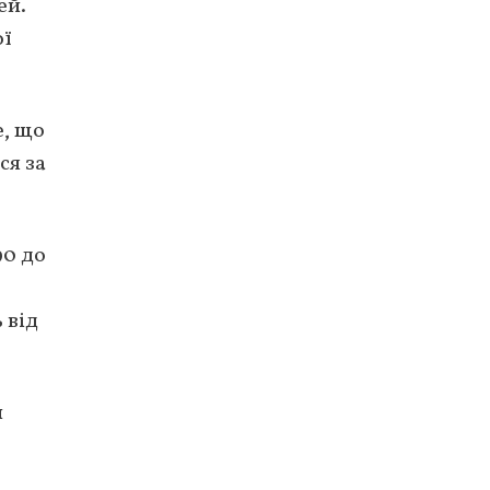
ей.
ої
е, що
ся за
90 до
 від
и