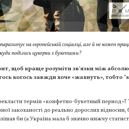
паразитує на європейській соціалці, але й не кожен пра
куди поділись цукерки з букетами?
нт, щоб краще розуміти зв'язки між абсол
тось когось завжди хоче «жахнуть», тобто "
ерекласти термін «конфетно-букетный период»? 
ивої закоханості до реально дорослих відносин, 
ослішав би (а Україна мала б значно нижчу статис