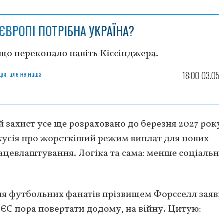
 ЄВРОПІ ПОТРІБНА УКРАЇНА?
 що переконало навіть Кіссінджера.
ція, але не наша
18:00 03.0
й захист усе ще розраховано до березня 2027 року
кусія про жорсткіший режим виплат для нових
ацевлаштування. Логіка та сама: менше соціальн
для футбольних фанатів прізвищем Форсселл заяв
ї ЄС пора повертати додому, на війну. Цитую: