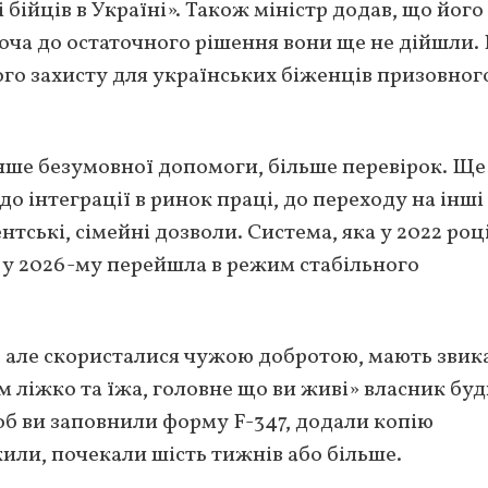
бійців в Україні». Також міністр додав, що його
хоча до остаточного рішення вони ще не дійшли.
го захисту для українських біженців призовног
нше безумовної допомоги, більше перевірок. Ще
до інтеграції в ринок праці, до переходу на інші
тські, сімейні дозволи. Система, яка у 2022 роц
 у 2026-му перейшла в режим стабільного
ці, але скористалися чужою добротою, мають звик
ам ліжко та їжа, головне що ви живі» власник бу
об ви заповнили форму F-347, додали копію
или, почекали шість тижнів або більше.