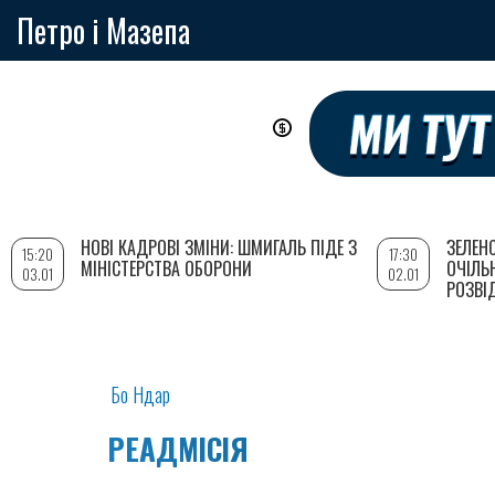
Петро і Мазепа
Перейти
до
основного
вмісту
НОВІ КАДРОВІ ЗМІНИ: ШМИГАЛЬ ПІДЕ З
ЗЕЛЕН
15:20
17:30
МІНІСТЕРСТВА ОБОРОНИ
ОЧІЛЬ
03.01
02.01
РОЗВІ
Бо Ндар
РЕАДМІСІЯ