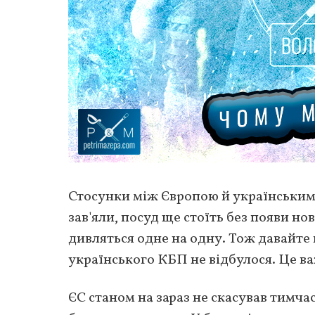
Стосунки між Європою й українськими
зав'яли, посуд ще стоїть без появи н
дивляться одне на одну. Тож давайте 
українського КБП не відбулося. Це в
ЄС станом на зараз не скасував тимча