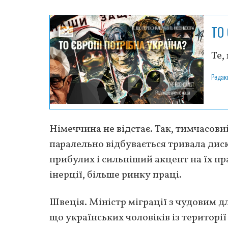
ТО
Те,
Редак
Німеччина не відстає. Так, тимчасови
паралельно відбувається тривала дис
прибулих і сильніший акцент на їх пр
інерції, більше ринку праці.
Швеція. Міністр міграції з чудовим 
що українських чоловіків із територі