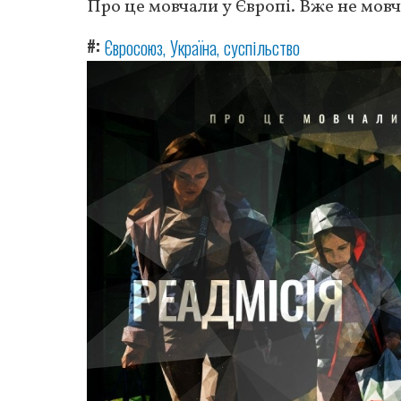
Про це мовчали у Європі. Вже не мовч
#
Євросоюз
Україна
суспільство