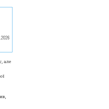
5.2026
, але
ої
ив,