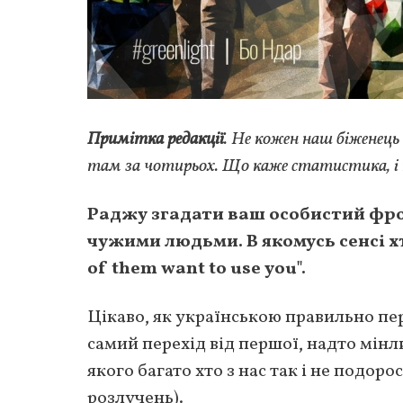
Примітка редакції
. Не кожен наш біженець 
там за чотирьох. Що каже статистика, і 
Раджу згадати ваш особистий фро
чужими людьми. В якомусь сенсі х
of them want to use you".
Цікаво, як українською правильно п
самий перехід від першої, надто мінл
якого багато хто з нас так і не подор
розлучень).