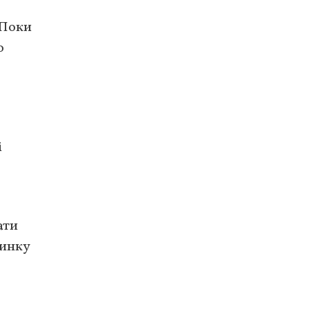
 Поки
о
і
ати
динку