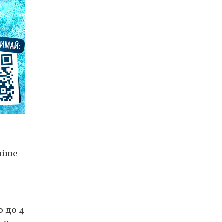
е
ніше
о до 4