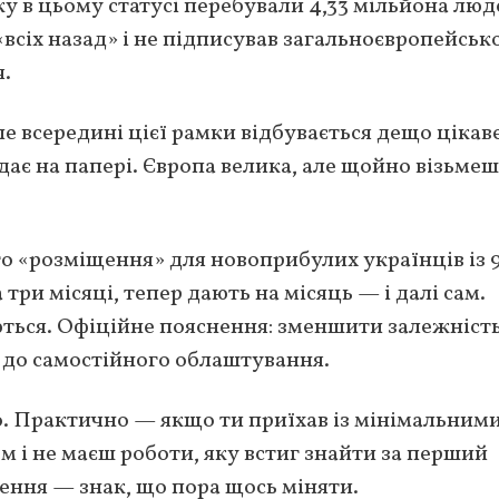
ку в цьому статусі перебували 4,33 мільйона люд
«всіх назад» і не підписував загальноєвропейськ
.
ле всередині цієї рамки відбувається дещо цікав
дає на папері. Європа велика, але щойно візьмеш
о «розміщення» для новоприбулих українців із 
 три місяці, тепер дають на місяць — і далі сам.
ться. Офіційне пояснення: зменшити залежність
 до самостійного облаштування.
. Практично — якщо ти приїхав із мінімальним
 і не маєш роботи, яку встиг знайти за перший
щення — знак, що пора щось міняти.