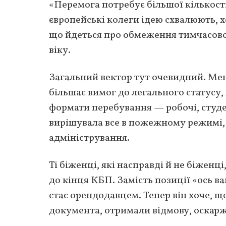
«Перемога потребує більшої кількості 
європейські колеги ідею схвалюють, 
що йдеться про обмеження тимчасово
віку.
Загальний вектор тут очевидний. Ме
більшає вимог до легального статусу, 
формати перебування — робочі, студен
вирішувала все в пожежному режимі,
адміністрування.
Ті біженці, які насправді й не біжен
до кінця КБП. Замість позиції «ось в
стає орендодавцем. Тепер він хоче, щ
документа, отримали відмову, оскарж