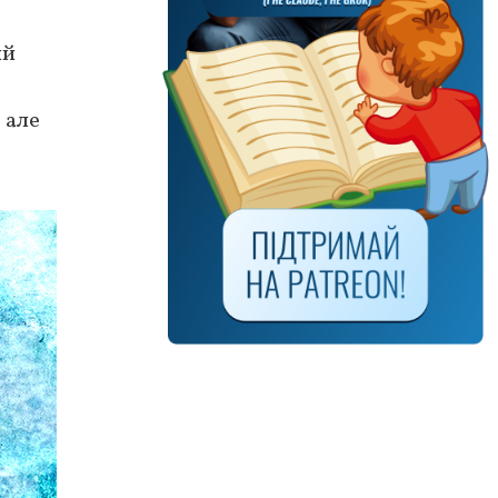
ий
 але