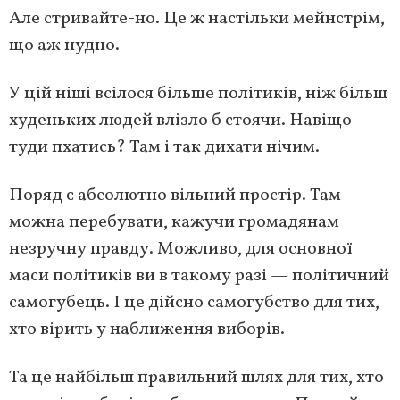
Але стривайте-но. Це ж настільки мейнстрім,
що аж нудно.
У цій ніші всілося більше політиків, ніж більш
худеньких людей влізло б стоячи. Навіщо
туди пхатись? Там і так дихати нічим.
Поряд є абсолютно вільний простір. Там
можна перебувати, кажучи громадянам
незручну правду. Можливо, для основної
маси політиків ви в такому разі — політичний
самогубець. І це дійсно самогубство для тих,
хто вірить у наближення виборів.
Та це найбільш правильний шлях для тих, хто