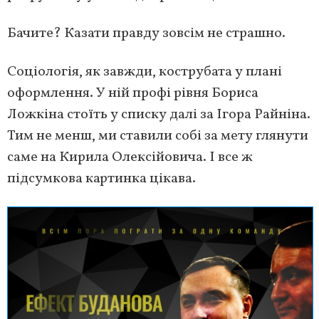
Бачите? Казати правду зовсім не страшно.
Соціологія, як завжди, кострубата у плані
оформлення. У ній профі рівня Бориса
Ложкіна стоїть у списку далі за Ігора Райніна.
Тим не менш, ми ставили собі за мету глянути
саме на Кирила Олексійовича. І все ж
підсумкова картинка цікава.