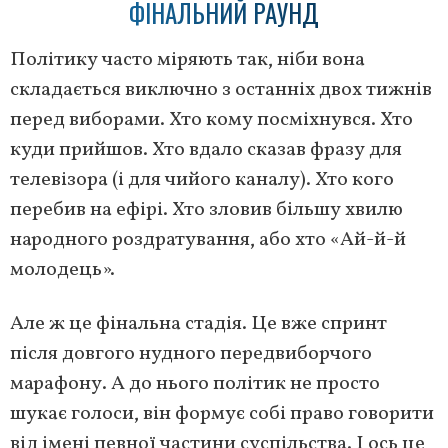
ФІНАЛЬНИЙ РАУНД
Політику часто міряють так, ніби вона
складається виключно з останніх двох тижнів
перед виборами. Хто кому посміхнувся. Хто
куди прийшов. Хто вдало сказав фразу для
телевізора (і для чийого каналу). Хто кого
перебив на ефірі. Хто зловив більшу хвилю
народного роздратування, або хто «Ай-й-й
молодець».
Але ж це фінальна стадія. Це вже спринт
після довгого нудного передвиборчого
марафону. А до нього політик не просто
шукає голоси, він формує собі право говорити
від імені певної частини суспільства. І ось це