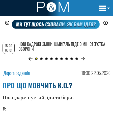
Основн
Перейти
навигац
до
основного
вмісту
НОВІ КАДРОВІ ЗМІНИ: ШМИГАЛЬ ПІДЕ З МІНІСТЕРСТВА
15:20
ОБОРОНИ
03.01
Дорога редакція
18:00 22.05.2026
ПРО ЩО МОВЧИТЬ К.О.?
Плацдарм пустий, іди та бери.
#