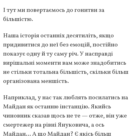
І тут ми повертаємось до гонитви за
більшістю.
Наша історія останніх десятиліть, якщо
придивитися до неї без емоцій, постійно
показує одну й ту саму річ. У насправді
вирішальні моменти вам може знадобитись
не стільки тотальна більшість, скільки більш
організована меншість.
Наприклад, у нас так люблять посилатись на
Майдан як останню інстанцію. Якийсь
чиновник сказав щось не те — отже, він уже
смертежер на рівні Януковича, а ось
Майдан… А що Майдан? Є якісь більш