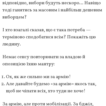
відповідно, вибори будуть нескоро… Навіщо
тоді ганятись за масовим і найбільш дешевим
виборцем?
І хто взагалі сказав, що є така потреба —
терміново сподобатися всім? Покажіть цю
людину.
Немає сенсу повторювати за владою й
опозицією їхню мантру:
Ох, як же сильно ми за армію!
Але давайте будемо «за армію» якось так,
щоб не чіпати всіх, хто туди не хоче!
За армію, але проти мобілізації. За бджіл,