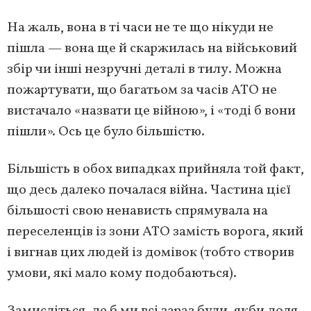
На жаль, вона в ті часи не те що нікуди не
пішла — вона ще й скаржилась на військовий
збір чи інші незручні деталі в тилу. Можна
пожартувати, що багатьом за часів АТО не
вистачало «назвати це війною», і «тоді б вони
пішли». Ось це було більшістю.
Більшість в обох випадках прийняла той факт,
що десь далеко почалася війна. Частина цієї
більшості свою ненависть спрямувала на
переселенців із зони АТО замість ворога, який
і вигнав цих людей із домівок (тобто створив
умови, які мало кому подобаються).
Замисліться, де б ми всі зараз були, якби доля