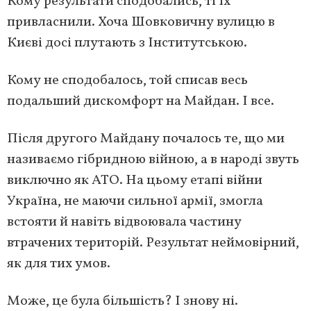
Кому результати сподобались, ті їх
привласнили. Хоча Шовковичну вулицю в
Києві досі плутають з Інститутською.
Кому не сподобалось, той списав весь
подальший дискомфорт на Майдан. І все.
Після другого Майдану почалось те, що ми
називаємо гібридною війною, а в народі звуть
виключно як АТО. На цьому етапі війни
Україна, не маючи сильної армії, змогла
встояти й навіть відвоювала частину
втрачених територій. Результат неймовірний,
як для тих умов.
Може, це була більшість? І знову ні.