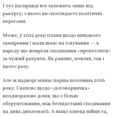
І тут насправді все залежить лише від
ракурсу, з якого ви споглядаєте політичні
перегони.
Може, у 2022 році плани щодо швидкого
замирення і мали шанс на існування — в
народу ще жевріли сподівання «пропетляти»
за чужий рахунок. Як раніше, мовляв, так і
цього разу.
Але ж надворі минає перша половина 2026
року. Скепсис щодо «договорнячка»
неодноразово довів, що є більш
обгрунтованим, ніж безпідставні сподівання
на дива дипломатії. А якщо кінець війни та,