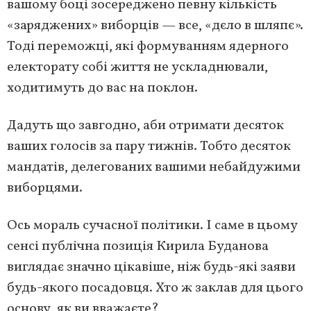
вашому боці зосереджено певну кількість
«заряджених» виборців — все, «дєло в шляпє».
Тоді переможці, які формуванням ядерного
електорату собі життя не ускладнювали,
ходитимуть до вас на поклон.
Дадуть що завгодно, аби отримати десяток
ваших голосів за пару тижнів. Тобто десяток
мандатів, делегованих вашими небайдужими
виборцями.
Ось мораль сучасної політики. І саме в цьому
сенсі публічна позиція Кирила Буданова
виглядає значно цікавіше, ніж будь-які заяви
будь-якого посадовця. Хто ж заклав для цього
основу, як ви вважаєте?