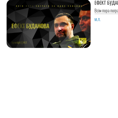
ЕФЕКТ БУДА
Всім пора погр
М.Л.