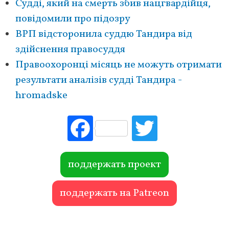
Судді, який на смерть збив нацгвардійця,
повідомили про підозру
ВРП відсторонила суддю Тандира від
здійснення правосуддя
Правоохоронці місяць не можуть отримати
результати аналізів судді Тандира -
hromadske
Fac
Tw
ebo
itte
ok
r
поддержать проект
поддержать на Patreon