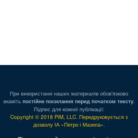
При використанні наших материалів обов'язково
вкажіть
.
постійне посилання перед початком тексту
Підпис для кожної публікації:
Copyright © 2018 PiM, LLC. Передруковується з
дозволу ІА «Петро і Мазепа»
.