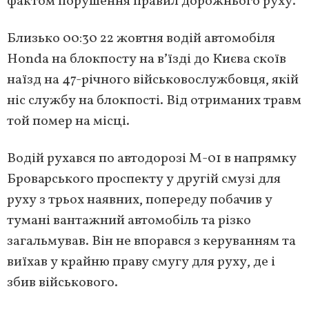
фактом порушення правил дорожнього руху.
Близько 00:30 22 жовтня водій автомобіля
Honda на блокпосту на вʼїзді до Києва скоїв
наїзд на 47-річного військовослужбовця, якій
ніс службу на блокпості. Від отриманих травм
той помер на місці.
Водій рухався по автодорозі М-01 в напрямку
Броварського проспекту у другій смузі для
руху з трьох наявних, попереду побачив у
тумані вантажний автомобіль та різко
загальмував. Він не впорався з керуванням та
виїхав у крайню праву смугу для руху, де і
збив військового.