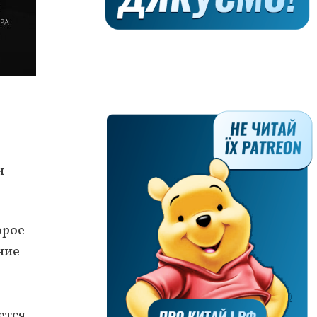
и
орое
ние
ется