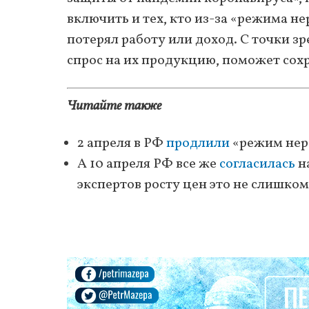
включить и тех, кто из-за «режима н
потерял работу или доход. С точки з
спрос на их продукцию, поможет сохр
Читайте также
2 апреля в РФ
продлили
«режим нера
А 10 апреля РФ все же
согласилась
н
экспертов росту цен это не слишко