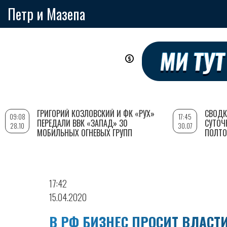
Петр и Мазепа
Перейти
к
основному
содержанию
ГРИГОРИЙ КОЗЛОВСКИЙ И ФК «РУХ»
СВОДК
09:08
17:45
ПЕРЕДАЛИ ВВК «ЗАПАД» 30
СУТОЧ
28.10
30.07
МОБИЛЬНЫХ ОГНЕВЫХ ГРУПП
ПОЛТО
17:42
15.04.2020
В РФ БИЗНЕС ПРОСИТ ВЛАСТ