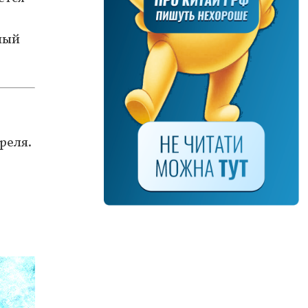
ный
реля.