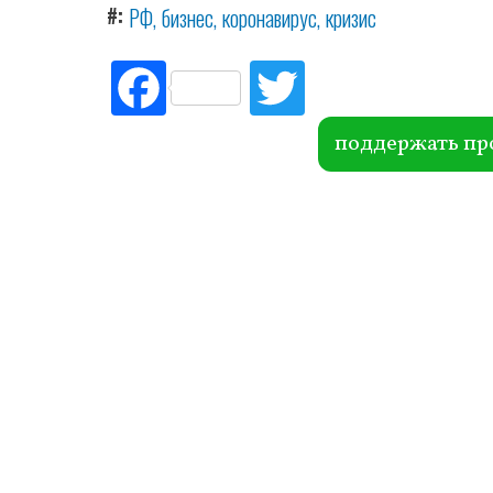
#
РФ
бизнес
коронавирус
кризис
Fac
Tw
ebo
itte
ok
r
поддержать пр