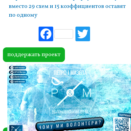
вместо 29 схем и 15 коэффициентов оставят
по одному
Fac
Tw
ebo
itte
ok
r
поддержать проект