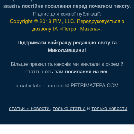
вкажіть
.
постійне посилання перед початком тексту
Підпис для кожної публікації:
Copyright © 2018 PiM, LLC. Передруковується з
дозволу ІА «Петро і Мазепа»
.
Підтримати найкращу редакцію світу та
Миколаївщини!
Більше правил та канонів ми виклали в окремій
статті,
і ось вам
.
посилання на неї
a nativitate - hoc die © PETRIMAZEPA.COM
статьи + новости
,
только статьи
и
только новости