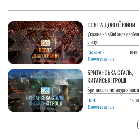
ОСВІТА ДОВГОЇ ВІЙНИ
Україна на війні знову забу
війну.
Сержант R.
18:00
Дорога редакція
БРИТАНСЬКА СТАЛЬ,
КИТАЙСЬКІ ГРОШІ
Британська металургія має 
ПЛ+С
18:0
Дорога редакція