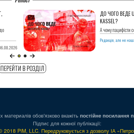
Т,
ДО ЧОГО ВЕДЕ U
KASSEL?
 до
А чому пацифісти 
Редакція, але не наш
06.08.2026
ПЕРЕЙТИ В РОЗДІЛ
х материалів обов'язково вкажіть
постійне посилання п
Підпис для кожної публікації:
© 2018 PiM, LLC. Передруковується з дозволу ІА «Петро