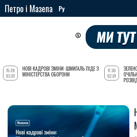
Петро і Мазепа
Ру
Перейти
до
основного
вмісту
НОВІ КАДРОВІ ЗМІНИ: ШМИГАЛЬ ПІДЕ З
ЗЕЛЕН
15:20
17:30
МІНІСТЕРСТВА ОБОРОНИ
ОЧІЛЬ
03.01
02.01
РОЗВІ