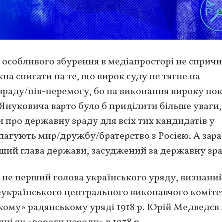
а особливого збурення в медіапросторі не спричи
на списати на те, що вирок суду не тягне на
-зраду/пів-перемогу, бо на виконання вироку по
 Януковича варто було б приділити більше уваги,
и про державну зраду для всіх тих кандидатів у
пагують мир/дружбу/братерство з Росією. А зар
ший глава держави, засуджений за державну зр
 не перший голова українського уряду, визнани
еукраїнського центрального виконавчого коміте
ому» радянському уряді 1918 р. Юрій Медведєв 