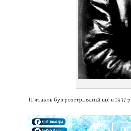
П’ятаков був розстріляний ще в 1937 р.