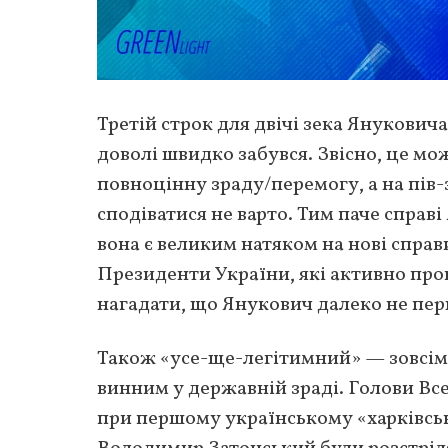
Третій строк для двічі зека Янукович
доволі швидко забувся. Звісно, це мож
повноцінну зраду/перемогу, а на пів
сподіватися не варто. Тим паче справі
вона є великим натяком на нові справ
Президенти України, які активно про
нагадати, що Янукович далеко не пер
Також «усе-ще-легітимний» — зовсім
винним у державній зраді. Голови Вс
при першому українському «харківськ