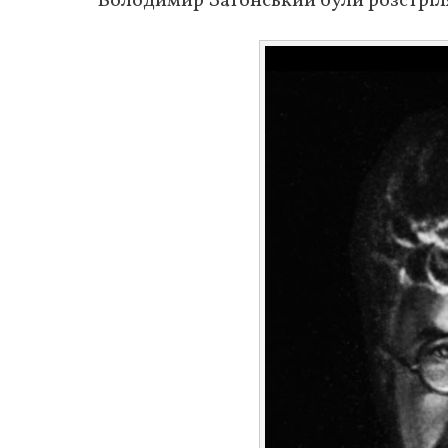
Володимир Затонський були розстрілян