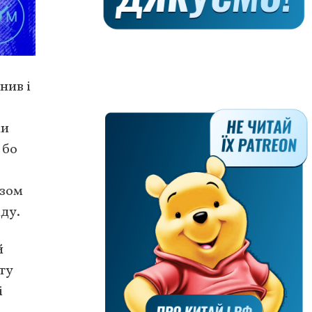
нив і
ки
 бо
азом
аду.
й
ту
і