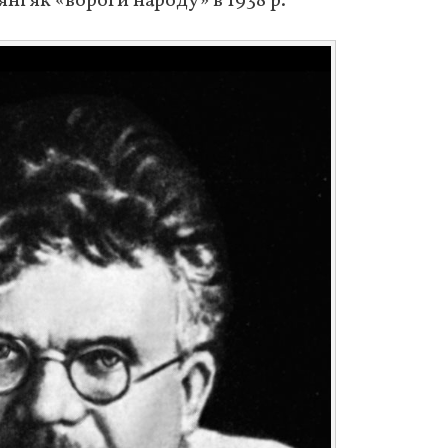
і як «вороги народу» в 1938 р.