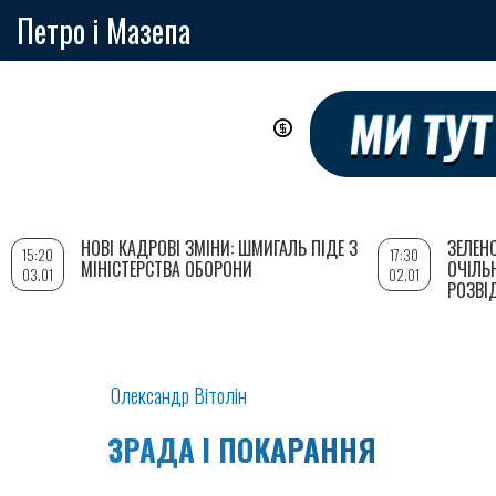
Петро і Мазепа
Перейти
до
основного
вмісту
НОВІ КАДРОВІ ЗМІНИ: ШМИГАЛЬ ПІДЕ З
ЗЕЛЕН
15:20
17:30
МІНІСТЕРСТВА ОБОРОНИ
ОЧІЛЬ
03.01
02.01
РОЗВІ
Олександр Вітолін
ЗРАДА І ПОКАРАННЯ