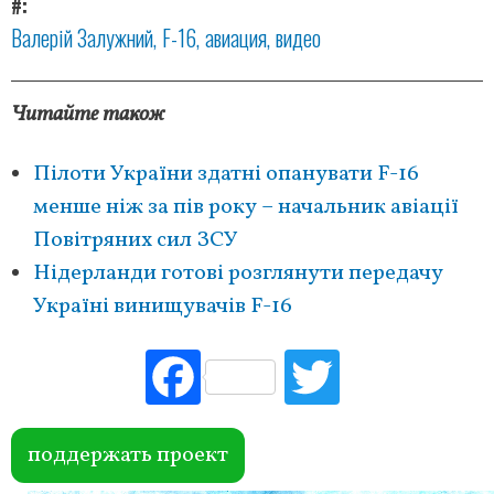
#
Валерій Залужний
F-16
авиация
видео
Читайте також
Пілоти України здатні опанувати F-16
менше ніж за пів року – начальник авіації
Повітряних сил ЗСУ
Нідерланди готові розглянути передачу
Україні винищувачів F-16
Fac
Tw
ebo
itte
ok
r
поддержать проект