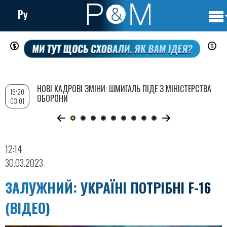
Ру
Осно
Перейти
нави
до
основного
вмісту
НОВІ КАДРОВІ ЗМІНИ: ШМИГАЛЬ ПІДЕ З МІНІСТЕРСТВА
15:20
ОБОРОНИ
03.01
12:14
30.03.2023
ЗАЛУЖНИЙ: УКРАЇНІ ПОТРІБНІ F-16
(ВІДЕО)