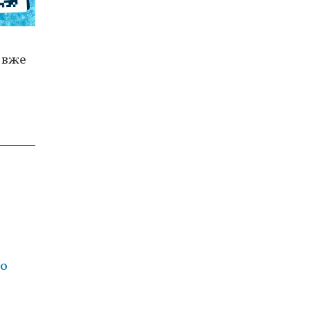
о вже
го