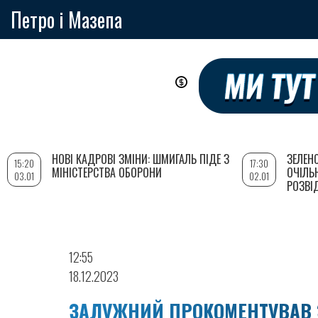
Петро і Мазепа
Перейти
до
основного
вмісту
НОВІ КАДРОВІ ЗМІНИ: ШМИГАЛЬ ПІДЕ З
ЗЕЛЕН
15:20
17:30
МІНІСТЕРСТВА ОБОРОНИ
ОЧІЛЬ
03.01
02.01
РОЗВІ
12:55
18.12.2023
ЗАЛУЖНИЙ ПРОКОМЕНТУВАВ З