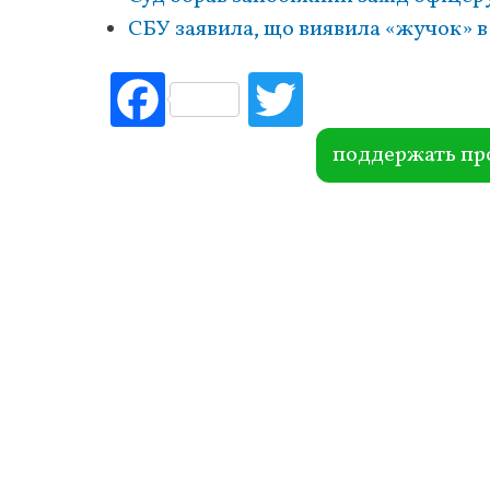
СБУ заявила, що виявила «жучок» в
Fac
Tw
ebo
itte
ok
r
поддержать пр