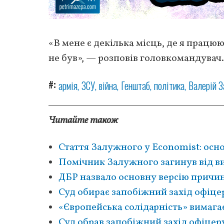
«В мене є декілька місць, де я працюю
не був», — розповів головкомандувач.
#
армія
ЗСУ
війна
Генштаб
політика
Валерій 
Читайте також
Стаття Залужного у Economist: осно
Помічник Залужного загинув від в
ДБР назвало основну версію причи
Суд обирає запобіжний захід офіце
«Європейська солідарність» вимагає
Суд обрав запобіжний захід офіцер