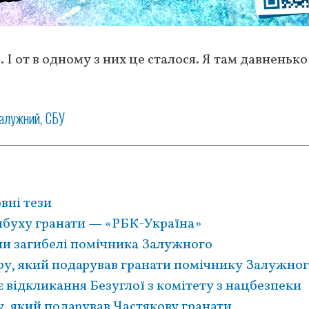
. І от в одному з них це сталося. Я там давненьк
Залужний
СБУ
вні тези
ибуху гранати — «РБК-Україна»
ни загибелі помічника Залужного
ру, який подарував гранати помічнику Залужно
 відкликання Безуглої з комітету з нацбезпеки
у, який подарував Частякову гранати