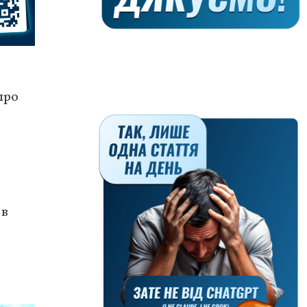
про
 в