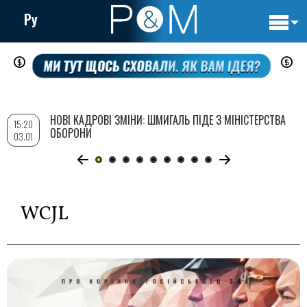
Ру
Основн
Перейти
навигац
до
основного
вмісту
НОВІ КАДРОВІ ЗМІНИ: ШМИГАЛЬ ПІДЕ З МІНІСТЕРСТВА
15:20
ОБОРОНИ
03.01
WCJL