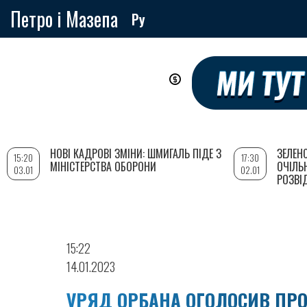
Петро і Мазепа
Ру
Перейти
до
основного
вмісту
НОВІ КАДРОВІ ЗМІНИ: ШМИГАЛЬ ПІДЕ З
ЗЕЛЕН
15:20
17:30
МІНІСТЕРСТВА ОБОРОНИ
ОЧІЛЬ
03.01
02.01
РОЗВІ
15:22
14.01.2023
УРЯД ОРБАНА ОГОЛОСИВ ПРО