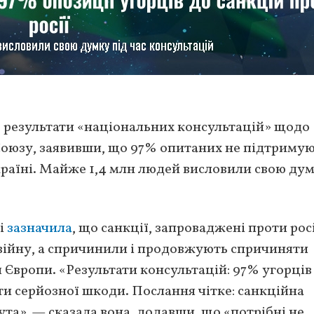
о результати «національних консультацій» щодо
Союзу, заявивши, що 97% опитаних не підтриму
Україні. Майже 1,4 млн людей висловили свою ду
і
зазначила
, що санкції, запроваджені проти рос
 війну, а спричинили і продовжують спричиняти
 Європи. «Результати консультацій: 97% угорців
ти серйозної шкоди. Послання чітке: санкційна
та», — сказала вона, додавши, що «потрібні не