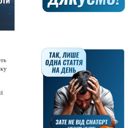
ють
мку
ії