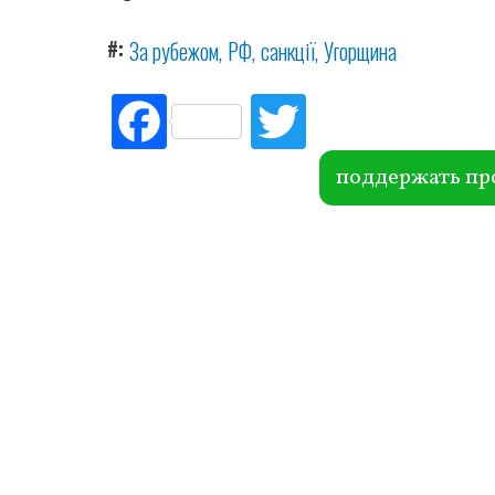
#
За рубежом
РФ
санкції
Угорщина
Fac
Tw
ebo
itte
ok
r
поддержать пр