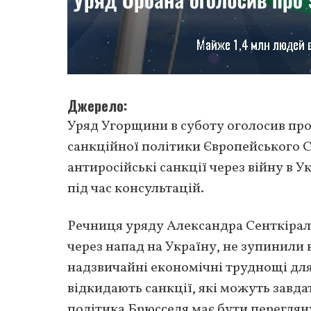
Джерело
Уряд Угорщини в суботу оголосив пр
санкційної політики Європейського 
антиросійські санкції через війну в 
під час консультацій.
Речниця уряду Александра Сенткірал
через напад на Україну, не зупинили
надзвичайні економічні труднощі для
відкидають санкції, які можуть завда
політика Брюсселя має бути перегляну