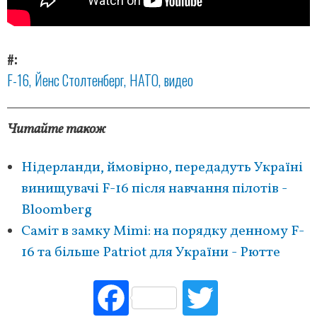
#
F-16
Йенс Столтенберг
НАТО
видео
Читайте також
Нідерланди, ймовірно, передадуть Україні
винищувачі F-16 після навчання пілотів -
Bloomberg
Саміт в замку Mimi: на порядку денному F-
16 та більше Patriot для України - Рютте
Fac
Tw
ebo
itte