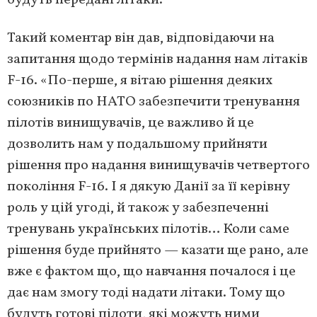
будуть передані літаки.
Такий коментар він дав, відповідаючи на
запитання щодо термінів надання нам літаків
F-16. «По-перше, я вітаю рішення деяких
союзників по НАТО забезпечити тренування
пілотів винищувачів, це важливо й це
дозволить нам у подальшому прийняти
рішення про надання винищувачів четвертого
покоління F-16. І я дякую Данії за її керівну
роль у цій угоді, й також у забезпеченні
тренувань українських пілотів… Коли саме
рішення буде прийнято — казати ще рано, але
вже є фактом що, що навчання почалося і це
дає нам змогу тоді надати літаки. Тому що
будуть готові пілоти, які можуть ними