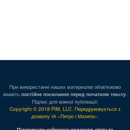
При використанні наших материалів обов'язково
вкажіть
.
постійне посилання перед початком тексту
Підпис для кожної публікації:
Copyright © 2018 PiM, LLC. Передруковується з
дозволу ІА «Петро і Мазепа»
.
Підтримати найкращу редакцію світу та