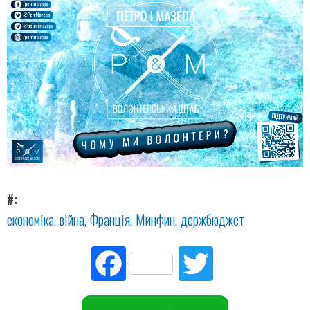
#
економіка
війна
Франція
Минфин
держбюджет
Fac
Tw
ebo
itte
ok
r