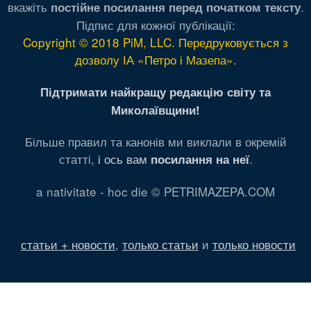
вкажіть
.
постійне посилання перед початком тексту
Підпис для кожної публікації:
Copyright © 2018 PiM, LLC. Передруковується з
дозволу ІА «Петро і Мазепа»
.
Підтримати найкращу редакцію світу та
Миколаївщини!
Більше правил та канонів ми виклали в окремій
статті,
і ось вам
.
посилання на неї
a nativitate - hoc die © PETRIMAZEPA.COM
статьи + новости
,
только статьи
и
только новости