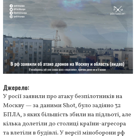
Джерело
У росії заявили про атаку безпілотників на
Москву — за даними Shot, було задіяно 32
БПЛА, з яких більшість збили на підльоті, але
кілька долетіли до столиці країни-агресора
та влетіли в будівлі. У версії міноборони рф