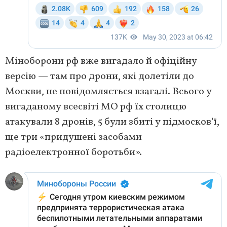
Міноборони рф вже вигадало й офіційну
версію — там про дрони, які долетіли до
Москви, не повідомляється взагалі. Всього у
вигаданому всесвіті МО рф їх столицю
атакували 8 дронів, 5 були збиті у підмосков'ї,
ще три «придушені засобами
радіоелектронної боротьби».