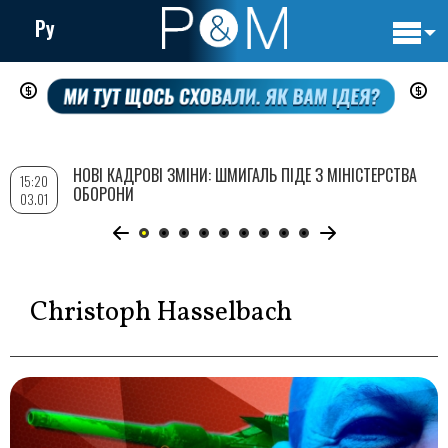
Ру
Основн
Перейти
навигац
до
основного
вмісту
НОВІ КАДРОВІ ЗМІНИ: ШМИГАЛЬ ПІДЕ З МІНІСТЕРСТВА
15:20
ОБОРОНИ
03.01
Christoph Hasselbach