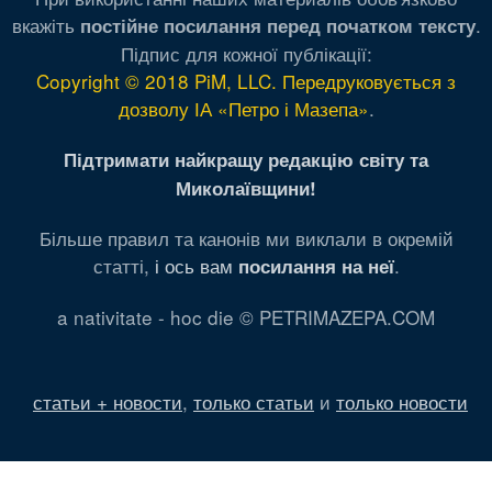
вкажіть
.
постійне посилання перед початком тексту
Підпис для кожної публікації:
Copyright © 2018 PiM, LLC. Передруковується з
дозволу ІА «Петро і Мазепа»
.
Підтримати найкращу редакцію світу та
Миколаївщини!
Більше правил та канонів ми виклали в окремій
статті,
і ось вам
.
посилання на неї
a nativitate - hoc die © PETRIMAZEPA.COM
статьи + новости
,
только статьи
и
только новости