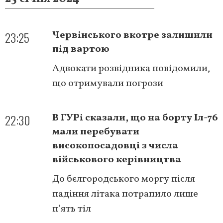
23:25
Червінського вкотре залишили
під вартою
Адвокати розвідника повідомили,
що отримували погрози
22:30
В ГУРі сказали, що на борту Іл-76
мали перебувати
високопосадовці з числа
військового керівництва
До бєлгородського моргу після
падіння літака потрапило лише
п’ять тіл