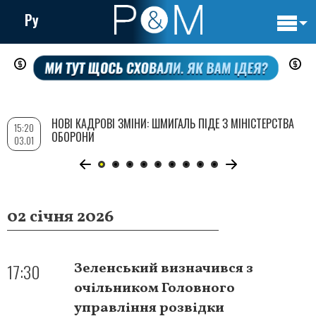
Ру
Основн
Перейти
навигац
до
основного
вмісту
НОВІ КАДРОВІ ЗМІНИ: ШМИГАЛЬ ПІДЕ З МІНІСТЕРСТВА
15:20
ОБОРОНИ
03.01
02 січня 2026
17:30
Зеленський визначився з
очільником Головного
управління розвідки