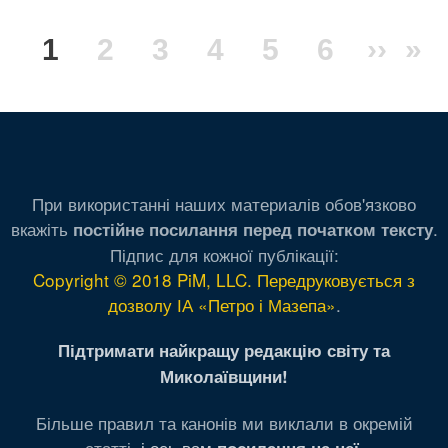
Розбивка
Поточна
1
Сторінка
2
Сторінка
3
Сторінка
4
Сторінка
5
Сторінка
6
Наст
››
Ос
»
на
сторінки
сторінка
сторі
ст
При використанні наших материалів обов'язково
вкажіть
.
постійне посилання перед початком тексту
Підпис для кожної публікації:
Copyright © 2018 PiM, LLC. Передруковується з
дозволу ІА «Петро і Мазепа»
.
Підтримати найкращу редакцію світу та
Миколаївщини!
Більше правил та канонів ми виклали в окремій
статті,
і ось вам
.
посилання на неї