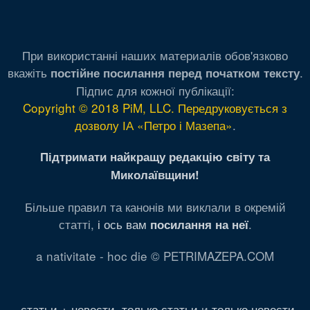
При використанні наших материалів обов'язково
вкажіть
.
постійне посилання перед початком тексту
Підпис для кожної публікації:
Copyright © 2018 PiM, LLC. Передруковується з
дозволу ІА «Петро і Мазепа»
.
Підтримати найкращу редакцію світу та
Миколаївщини!
Більше правил та канонів ми виклали в окремій
статті,
і ось вам
.
посилання на неї
a nativitate - hoc die © PETRIMAZEPA.COM
статьи + новости
,
только статьи
и
только новости