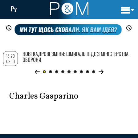
Ру
Основн
Перейти
навигац
до
основного
вмісту
НОВІ КАДРОВІ ЗМІНИ: ШМИГАЛЬ ПІДЕ З МІНІСТЕРСТВА
15:20
ОБОРОНИ
03.01
Charles Gasparino