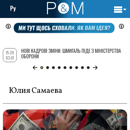
Ру
Основн
Перейти
навигац
до
основного
вмісту
НОВІ КАДРОВІ ЗМІНИ: ШМИГАЛЬ ПІДЕ З МІНІСТЕРСТВА
15:20
ОБОРОНИ
03.01
Юлия Самаева