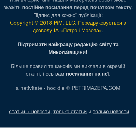
вкажіть
.
постійне посилання перед початком тексту
Підпис для кожної публікації:
Copyright © 2018 PiM, LLC. Передруковується з
дозволу ІА «Петро і Мазепа»
.
Підтримати найкращу редакцію світу та
Миколаївщини!
Більше правил та канонів ми виклали в окремій
статті,
і ось вам
.
посилання на неї
a nativitate - hoc die © PETRIMAZEPA.COM
статьи + новости
,
только статьи
и
только новости