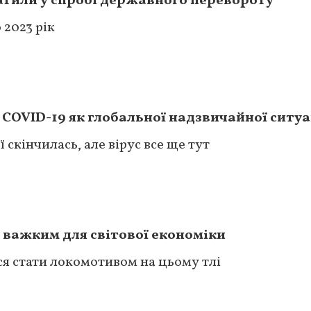
атили у спробі державного перевороту
 2023 рік
 COVID-19 як глобальної надзвичайної ситуа
 скінчилась, але вірус все ще тут
 важким для світової економіки
ся стати локомотивом на цьому тлі