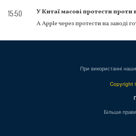
15:50
У Китаї масові протести проти 
А Apple через протести на заводі г
При використанні наши
Copyright 
Більше прави