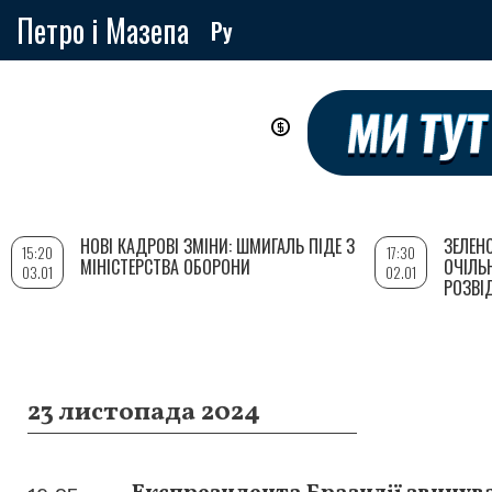
Петро і Мазепа
Ру
Перейти
до
основного
вмісту
НОВІ КАДРОВІ ЗМІНИ: ШМИГАЛЬ ПІДЕ З
ЗЕЛЕН
15:20
17:30
МІНІСТЕРСТВА ОБОРОНИ
ОЧІЛЬ
03.01
02.01
РОЗВІ
23 листопада 2024