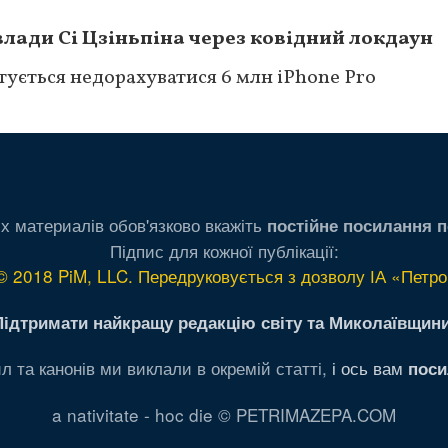
влади Сі Цзіньпіна через ковідний локдаун
отується недорахуватися 6 млн iPhone Pro
х материалів обов'язково вкажіть
постійне посилання п
Підпис для кожної публікації:
© 2018 PiM, LLC. Передруковується з дозволу ІА «Петро
Підтримати найкращу редакцію світу та Миколаївщини
л та канонів ми виклали в окремій статті,
і ось вам
поси
a nativitate - hoc die © PETRIMAZEPA.COM