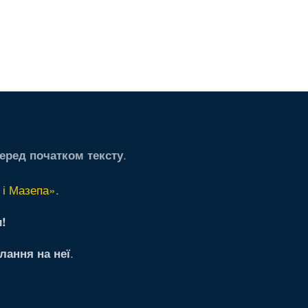
.
еред початком тексту
 і Мазепа»
.
!
.
лання на неї