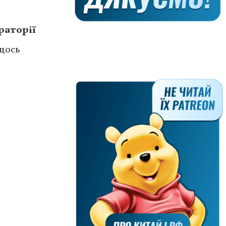
раторії
щось