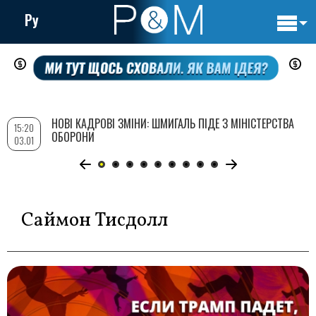
Ру
Основн
Перейти
навигац
до
основного
вмісту
НОВІ КАДРОВІ ЗМІНИ: ШМИГАЛЬ ПІДЕ З МІНІСТЕРСТВА
15:20
ОБОРОНИ
03.01
Саймон Тисдолл