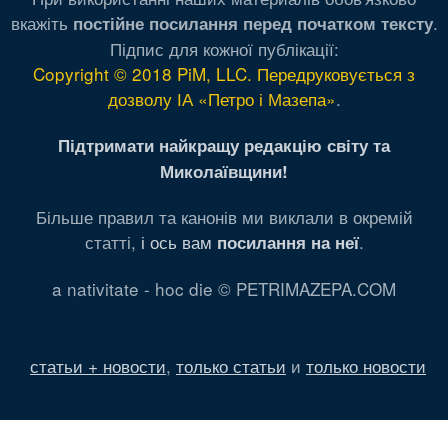
вкажіть
.
постійне посилання перед початком тексту
Підпис для кожної публікації:
Copyright © 2018 PiM, LLC. Передруковується з
дозволу ІА «Петро і Мазепа»
.
Підтримати найкращу редакцію світу та
Миколаївщини!
Більше правил та канонів ми виклали в окремій
статті,
і ось вам
.
посилання на неї
a nativitate - hoc die © PETRIMAZEPA.COM
статьи + новости
,
только статьи
и
только новости